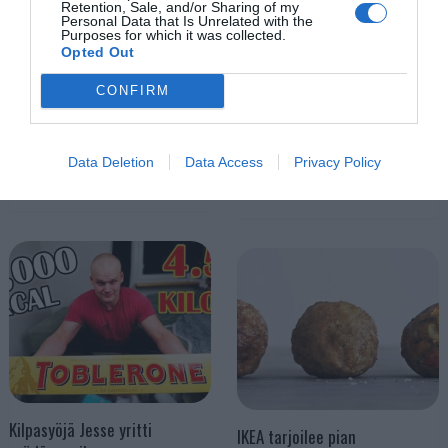
Retention, Sale, and/or Sharing of my
Personal Data that Is Unrelated with the
Purposes for which it was collected.
Opted Out
Nyt voit keittää kahvit ihan
CONFIRM
Näiden koirien tekisi mieli
missä tahansa – Tämä
pientä maistiaista – Katso
keitin toimii akulla!
huvittavat kuvat
Data Deletion
Data Access
Privacy Policy
Kilpasyöjä Jesse yritti
IKEA tarjoilee pian