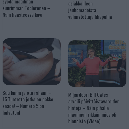
syödä maailman
asiakkailleen
suurimman Tobleronen –
jauhomadoista
Näin haasteessa kävi
valmistettuja lihapullia
Suu kiinni ja ota rahani! –
Miljardööri Bill Gates
15 Tuotetta jotka on pakko
arvaili päivittäistavaroiden
saada! – Numero 5 on
hintoja – Näin pihalla
hulvaton!
maailman rikkain mies oli
hinnoista (Video)