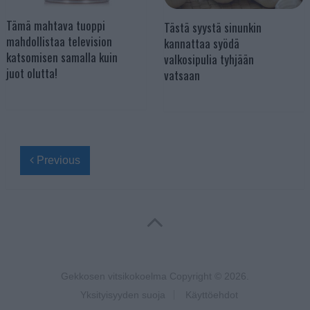
Tämä mahtava tuoppi
Tästä syystä sinunkin
mahdollistaa television
kannattaa syödä
katsomisen samalla kuin
valkosipulia tyhjään
juot olutta!
vatsaan
Previous
Gekkosen vitsikokoelma
Copyright © 2026.
Yksityisyyden suoja
Käyttöehdot