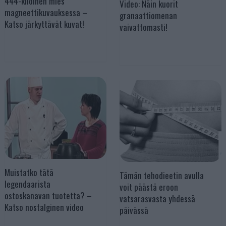
444-kiloinen mies
Video: Näin kuorit
magneettikuvauksessa –
granaattiomenan
Katso järkyttävät kuvat!
vaivattomasti!
Muistatko tätä
Tämän tehodieetin avulla
legendaarista
voit päästä eroon
ostoskanavan tuotetta? –
vatsarasvasta yhdessä
Katso nostalginen video
päivässä