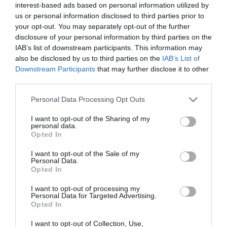
interest-based ads based on personal information utilized by
us or personal information disclosed to third parties prior to
your opt-out. You may separately opt-out of the further
disclosure of your personal information by third parties on the
IAB’s list of downstream participants. This information may
also be disclosed by us to third parties on the
IAB’s List of
Downstream Participants
that may further disclose it to other
third parties.
Joko sinä olet avannut
Personal Data Processing Opt Outs
Pikkutuhmasta Fingerpori-
grillikauden? – Katso
vitsistä tuli oikea tuote! –
I want to opt-out of the Sharing of my
hauskat kuvat erilaisista
Juhannussimaa saa nyt
personal data.
grilleistä
Opted In
kaupoista!
I want to opt-out of the Sale of my
Personal Data.
Opted In
I want to opt-out of processing my
Personal Data for Targeted Advertising.
Opted In
I want to opt-out of Collection, Use,