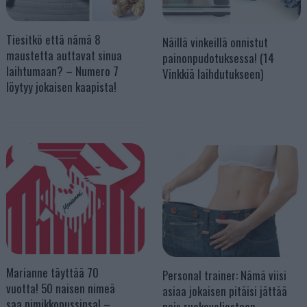
Tiesitkö että nämä 8
Näillä vinkeillä onnistut
maustetta auttavat sinua
painonpudotuksessa! (14
laihtumaan? – Numero 7
Vinkkiä laihdutukseen)
löytyy jokaisen kaapista!
Marianne täyttää 70
Personal trainer: Nämä viisi
vuotta! 50 naisen nimeä
asiaa jokaisen pitäisi jättää
saa nimikkopussinsa! –
pois ruokavaliostaan