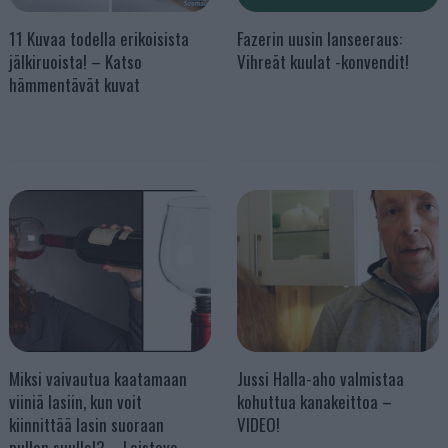
11 Kuvaa todella erikoisista
Fazerin uusin lanseeraus:
jälkiruoista! – Katso
Vihreät kuulat -konvendit!
hämmentävät kuvat
Miksi vaivautua kaatamaan
Jussi Halla-aho valmistaa
viiniä lasiin, kun voit
kohuttua kanakeittoa –
kiinnittää lasin suoraan
VIDEO!
pullon suulle!? – Loistava