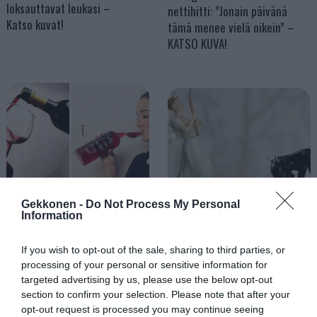
loksauttavat leukasi –
nettihitti: ”Jonain päivänä
Katso kuvat!
tämä menee vielä oikein” –
KATSO KUVA!
Gekkonen -
Do Not Process My Personal
Tässä on VIINILASIPULLO! –
Information
14 Nerokasta ja hauskaa
Tuote, jonka jokainen suuri
kuvaa hääkakkujen
viininystävä tarvitsee!
If you wish to opt-out of the sale, sharing to third parties, or
päällysteistä – Numero 13
processing of your personal or sensitive information for
on loistava!
targeted advertising by us, please use the below opt-out
section to confirm your selection. Please note that after your
opt-out request is processed you may continue seeing