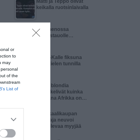
Matti ja Teppo olivat
keikalla ruotsinlaivalla
Olin menossa
lounastauolle…
sonal or
ection to
Pikku-Kalle fiksuna
ou may
äidinkielen tunnilla
 personal
out of the
 downstream
Kaksi blondia
B’s List of
mietiskelivät kuinka
kaukana Afrikka on…
Kemikaalikaupan
omistaja neuvoi
aloittelevaa myyjää