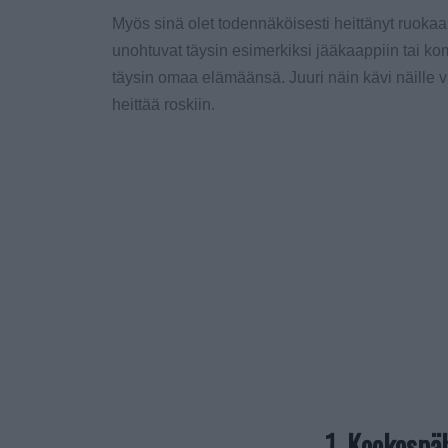
Myös sinä olet todennäköisesti heittänyt ruokaa 
unohtuvat täysin esimerkiksi jääkaappiin tai ko
täysin omaa elämäänsä. Juuri näin kävi näille vi
heittää roskiin.
1. Kookospä