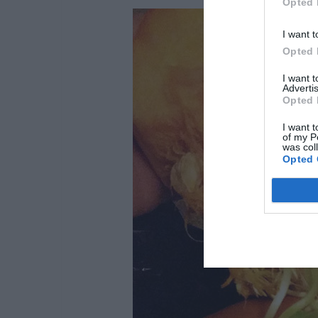
Opted 
I want t
Opted 
I want 
Advertis
Opted 
I want t
of my P
was col
Opted 