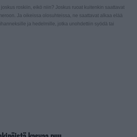
joskus roskiin, eikö niin? Joskus ruoat kuitenkin saattavat
meroon. Ja oikeissa olosuhteissa, ne saattavat alkaa elää
hanneksille ja hedelmille, jotka unohdettiin syödä tai
hkinöistä kasvaa puu