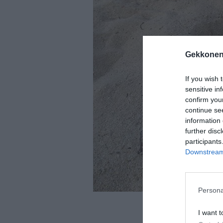
Gekkonen
If you wish 
sensitive in
confirm you
continue se
information 
further disc
participants
Downstream 
Persona
2. Kurpitsa
I want t