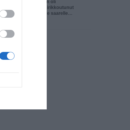
Nainen oli
haaksirikkoutunut
autiolle saarelle…