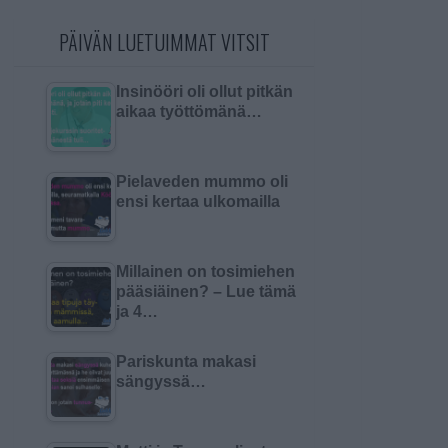
PÄIVÄN LUETUIMMAT VITSIT
Insinööri oli ollut pitkän
aikaa työttömänä…
Pielaveden mummo oli
ensi kertaa ulkomailla
Millainen on tosimiehen
pääsiäinen? – Lue tämä
ja 4…
Pariskunta makasi
sängyssä…