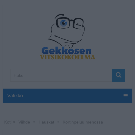
Valikko
Koti
Viihde
Hauskat
Kortinpeluu menossa