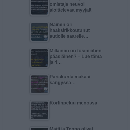
omistaja neuvoi
aloittelevaa myyjää
Nainen oli
haaksirikkoutunut
autiolle saarelle…
Millainen on tosimiehen
pääsiäinen? – Lue tämä
ja 4…
Pariskunta makasi
sängyssä…
Kortinpeluu menossa
Matti ja Teppo olivat