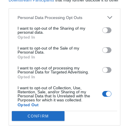
Downstream Participants
that may further disclose it to other
third parties.
F
M
X
W
C
S
Personal Data Processing Opt Outs
a
e
h
o
h
I want to opt-out of the Sharing of my
c
ss
at
p
ar
personal data.
Opted In
e
e
s
y
e
b
n
A
Li
I want to opt-out of the Sale of my
Personal Data.
o
g
p
n
Opted In
o
er
p
k
I want to opt-out of processing my
Personal Data for Targeted Advertising.
k
Opted In
I want to opt-out of Collection, Use,
Retention, Sale, and/or Sharing of my
Personal Data that Is Unrelated with the
Purposes for which it was collected.
Opted Out
CONFIRM