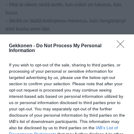
– Mitä te oikein siellä teette, kun ovikin on lukossa, hän
huusi.
– Meillä on täällä kortinpeluu menossa, isän hengästynyt
ääni kuului oven läpi.
– Kenen kanssa pelaat?
– Äidin kanssa.
Gekkonen -
Do Not Process My Personal
Information
Samana iltana isä oli menossa vessaan, mutta ovi oli niin
If you wish to opt-out of the sale, sharing to third parties, or
pitkään kiinni, että hän alkoi jo ihmetellä ja kysyi:
processing of your personal or sensitive information for
targeted advertising by us, please use the below opt-out
– Mitä sinä oikein teet siellä?
section to confirm your selection. Please note that after your
– Pelaan korttia, poika vastasi.
opt-out request is processed you may continue seeing
interest-based ads based on personal information utilized by
– Kenen kanssa sinä vessassa korttia pelaat?
us or personal information disclosed to third parties prior to
– Kuule isä, kun on näin hyvä käsi, niin ei tarvitse
your opt-out. You may separately opt-out of the further
partneria.
disclosure of your personal information by third parties on the
IAB’s list of downstream participants. This information may
also be disclosed by us to third parties on the
IAB’s List of
Jaa artikkeli: