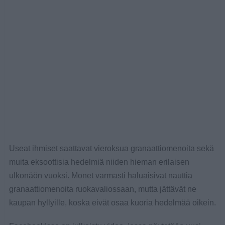
Useat ihmiset saattavat vieroksua granaattiomenoita sekä
muita eksoottisia hedelmiä niiden hieman erilaisen
ulkonäön vuoksi. Monet varmasti haluaisivat nauttia
granaattiomenoita ruokavaliossaan, mutta jättävät ne
kaupan hyllyille, koska eivät osaa kuoria hedelmää oikein.