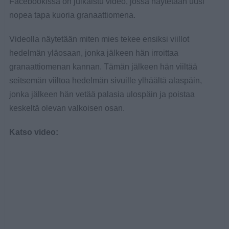
Facebookissa on julkaistu video, jossa näytetään uusi
nopea tapa kuoria granaattiomena.
Videolla näytetään miten mies tekee ensiksi viillot
hedelmän yläosaan, jonka jälkeen hän irroittaa
granaattiomenan kannan. Tämän jälkeen hän viiltää
seitsemän viiltoa hedelmän sivuille ylhäältä alaspäin,
jonka jälkeen hän vetää palasia ulospäin ja poistaa
keskeltä olevan valkoisen osan.
Katso video: