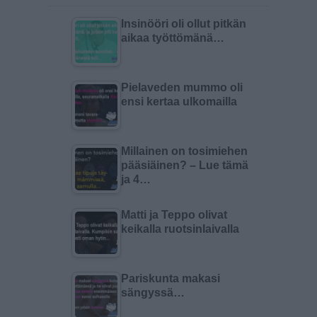
Insinööri oli ollut pitkän
aikaa työttömänä…
Pielaveden mummo oli
ensi kertaa ulkomailla
Millainen on tosimiehen
pääsiäinen? – Lue tämä
ja 4…
Matti ja Teppo olivat
keikalla ruotsinlaivalla
Pariskunta makasi
sängyssä…