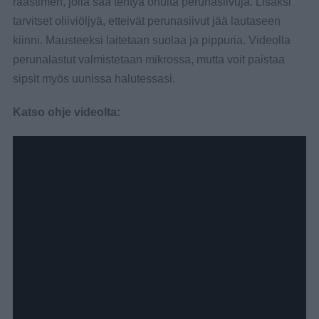
raastimen, jolla saa tehtyä ohuita perunasiivuja. Lisäksi
tarvitset oliiviöljyä, etteivät perunasiivut jää lautaseen
kiinni. Mausteeksi laitetaan suolaa ja pippuria. Videolla
perunalastut valmistetaan mikrossa, mutta voit paistaa
sipsit myös uunissa halutessasi.
Katso ohje videolta: