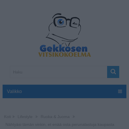
Valikko
Koti
Lifestyle
Ruoka & Juoma
Nähtyäsi tämän vinkin, et enää osta perunalastuja kaupasta