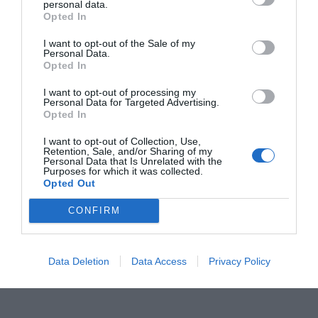
personal data.
Opted In
I want to opt-out of the Sale of my
Personal Data.
Opted In
I want to opt-out of processing my
Personal Data for Targeted Advertising.
Opted In
I want to opt-out of Collection, Use,
Retention, Sale, and/or Sharing of my
Personal Data that Is Unrelated with the
Jaa artikkeli:
Purposes for which it was collected.
Opted Out
F
M
X
W
C
S
CONFIRM
a
e
h
o
h
c
ss
at
p
ar
e
e
s
y
e
Data Deletion
Data Access
Privacy Policy
b
n
A
Li
o
g
p
n