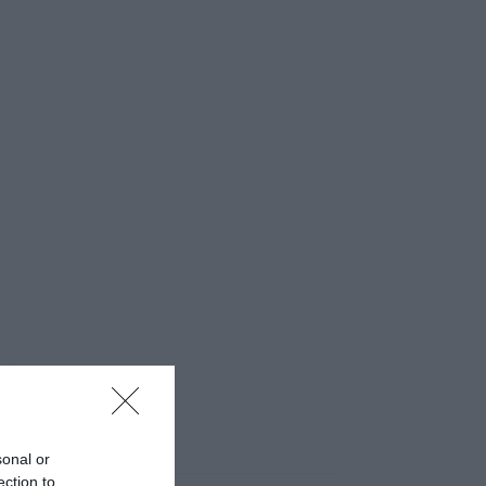
sonal or
ection to