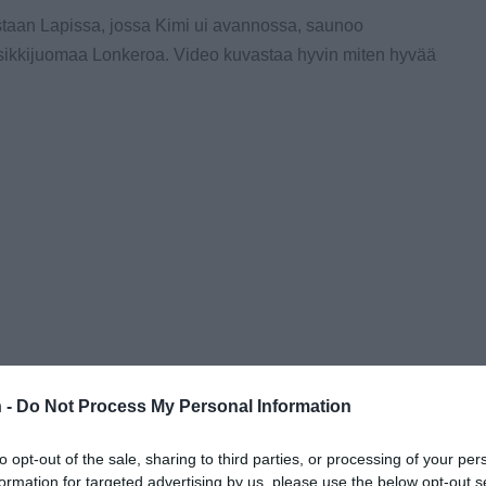
ostaan Lapissa, jossa Kimi ui avannossa, saunoo
sikkijuomaa Lonkeroa. Video kuvastaa hyvin miten hyvää
 -
Do Not Process My Personal Information
to opt-out of the sale, sharing to third parties, or processing of your per
formation for targeted advertising by us, please use the below opt-out s