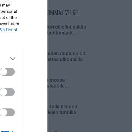
ou may
PÄIVÄN LUETUIMMAT VITSIT
 personal
out of the
 downstream
Insinööri oli ollut pitkän
B’s List of
aikaa työttömänä…
Pielaveden mummo oli
ensi kertaa ulkomailla
Olin menossa
lounastauolle…
Pikku-Kalle fiksuna
äidinkielen tunnilla