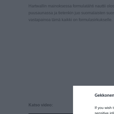
Hartwallin mainoksessa formulatähti nauttii ol
puusaunassa ja tietenkin juo suomalaisten suo
vastapainoa tämä kaikki on formulasirkukselle.
Gekkonen
Katso video:
If you wish 
sensitive in