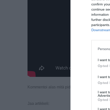
confirm you
continue se
information 
further disc
participants
Downstream 
Persona
I want t
Opted 
I want t
Opted 
Kommentoi alas mitä pidit mainoksesta, ja jaa s
I want 
Advertis
Opted 
Jaa artikkeli:
I want t