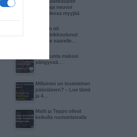
Kemikaalikaupan
omistaja neuvoi
aloittelevaa myyjää
Nainen oli
haaksirikkoutunut
autiolle saarelle…
Pariskunta makasi
sängyssä…
Millainen on tosimiehen
pääsiäinen? – Lue tämä
ja 4…
Matti ja Teppo olivat
keikalla ruotsinlaivalla