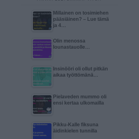
Millainen on tosimiehen
pääsiäinen? – Lue tämä
ja 4…
Olin menossa
lounastauolle…
Insinööri oli ollut pitkän
aikaa työttömänä…
Pielaveden mummo oli
ensi kertaa ulkomailla
Pikku-Kalle fiksuna
äidinkielen tunnilla