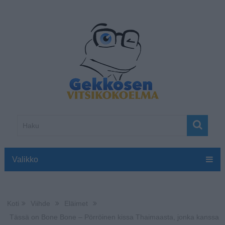
Valikko
Koti
Viihde
Eläimet
Tässä on Bone Bone – Pörröinen kissa Thaimaasta, jonka kanssa