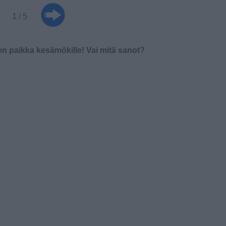
1 / 5
ien paikka kesämökille! Vai mitä sanot?