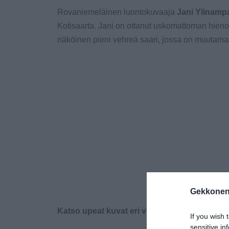
Rovaniemeläinen luontokuvaaja
Jani Ylinamp
Kotisaarta. Jani on ottanut uskomattoman hien
näköinen pieni vehreä saari, jossa on muutam
Gekkonen
Katso upeat kuvat eri vuodenajoilta!
If you wish 
sensitive in