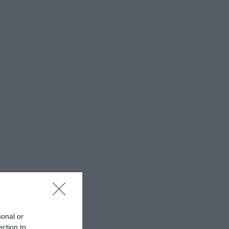
sonal or
ection to