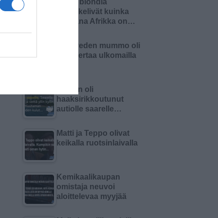
Kaksi blondia
mietiskelivät kuinka
kaukana Afrikka on…
Pielaveden mummo oli
ensi kertaa ulkomailla
Nainen oli
haaksirikkoutunut
autiolle saarelle…
Matti ja Teppo olivat
keikalla ruotsinlaivalla
Kemikaalikaupan
omistaja neuvoi
aloittelevaa myyjää