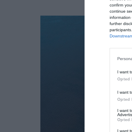
confirm you
continue se
information 
further disc
participants
Downstream 
Persona
I want t
Opted 
I want t
Opted 
I want 
Advertis
Opted 
I want t