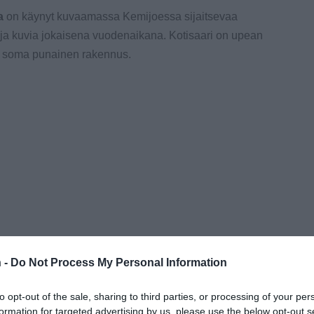
a
on käynyt kuvaamassa Kemijoessa sijaitsevaa
oja kuvia jokaisena vuodenaikana. Kotisaari on upean
a soma punainen rakennus.
 -
Do Not Process My Personal Information
to opt-out of the sale, sharing to third parties, or processing of your per
formation for targeted advertising by us, please use the below opt-out s