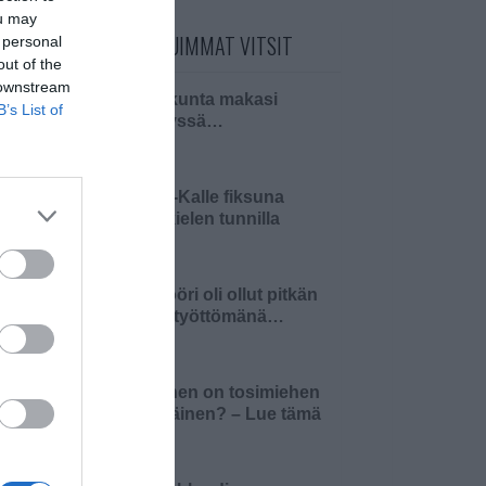
ou may
PÄIVÄN LUETUIMMAT VITSIT
 personal
out of the
 downstream
Pariskunta makasi
B’s List of
sängyssä…
Pikku-Kalle fiksuna
äidinkielen tunnilla
Insinööri oli ollut pitkän
aikaa työttömänä…
Millainen on tosimiehen
pääsiäinen? – Lue tämä
ja 4…