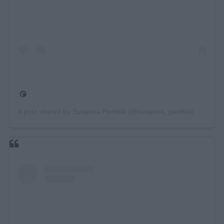
😘
A post shared by
Susanna Penttilä
(@susanna_penttila) on
May 2