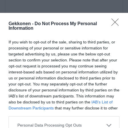
Gekkonen -
Do Not Process My Personal
Information
View this post on Instagram
If you wish to opt-out of the sale, sharing to third parties, or
processing of your personal or sensitive information for
targeted advertising by us, please use the below opt-out
section to confirm your selection. Please note that after your
opt-out request is processed you may continue seeing
interest-based ads based on personal information utilized by
us or personal information disclosed to third parties prior to
your opt-out. You may separately opt-out of the further
disclosure of your personal information by third parties on the
IAB’s list of downstream participants. This information may
Summer F🌿RRER Sale
also be disclosed by us to third parties on the
IAB’s List of
Downstream Participants
that may further disclose it to other
A post shared by
Susanna Penttilä
(@susanna_penttila) on
Jul 1
third parties.
Personal Data Processing Opt Outs