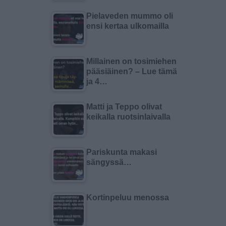
Pielaveden mummo oli
ensi kertaa ulkomailla
Millainen on tosimiehen
pääsiäinen? – Lue tämä
ja 4…
Matti ja Teppo olivat
keikalla ruotsinlaivalla
Pariskunta makasi
sängyssä…
Kortinpeluu menossa