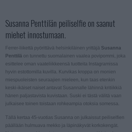
Susanna Penttilän peiliselfie on saanut
miehet innostumaan.
Ferrer-liikettä pyörittävä helsinkiläinen yrittäjä
Susanna
Penttilä
on tunnettu suomalainen vaalea povipommi, joka
esittelee oman vaateliikkeensä tuotteita Instagramissa
hyvin estottomilla kuvilla. Kurvikas kroppa on monien
miespuoleisten seuraajien mieleen, kun taas etenkin
keski-ikäiset naiset antavat Susannalle lähinnä kritiikkiä
hänen paljastavista kuvistaan. Suski ei tästä välitä vaan
julkaisee toinen toistaan rohkeampia otoksia somessa.
Tällä kertaa 45-vuotias Susanna on julkaissut peiliselfien
päällään hulmuava mekko ja läpinäkyvät korkokengät.