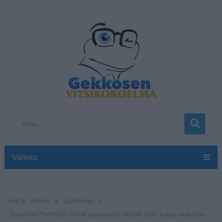
Valikko
Koti
Viihde
Julkkikset
Susanna Penttilän rinnat pursuavat väkisin ulos kaula-aukosta –