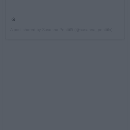
😘
A post shared by
Susanna Penttilä
(@susanna_penttila) on
Jun 1