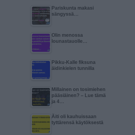
Pariskunta makasi
sängyssä…
Olin menossa
lounastauolle…
Pikku-Kalle fiksuna
äidinkielen tunnilla
Millainen on tosimiehen
pääsiäinen? – Lue tämä
ja 4…
Äiti oli kauhuissaan
tyttärensä käytöksestä