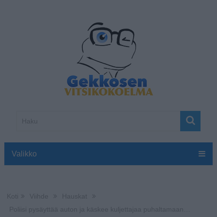
Valikko
Koti
Viihde
Hauskat
Poliisi pysäyttää auton ja käskee kuljettajaa puhaltamaan…