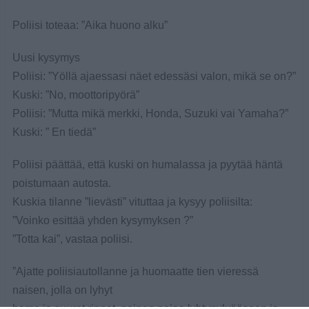
Poliisi toteaa: ”Aika huono alku”
Uusi kysymys
Poliisi: ”Yöllä ajaessasi näet edessäsi valon, mikä se on?”
Kuski: ”No, moottoripyörä”
Poliisi: ”Mutta mikä merkki, Honda, Suzuki vai Yamaha?”
Kuski: ” En tiedä”
Poliisi päättää, että kuski on humalassa ja pyytää häntä
poistumaan autosta.
Kuskia tilanne ”lievästi” vituttaa ja kysyy poliisilta:
”Voinko esittää yhden kysymyksen ?”
”Totta kai”, vastaa poliisi.
”Ajatte poliisiautollanne ja huomaatte tien vieressä
naisen, jolla on lyhyt
hame ja suuret rinnat, nainen nojaa lyhtypylvääseen ja