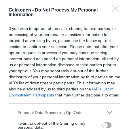
hymyilee punaisilla huulillaan. Mikä tämä nainen on?”
Gekkonen -
Do Not Process My Personal
Information
Poliisi vastaa: ”No huora tietysti”
If you wish to opt-out of the sale, sharing to third parties, or
Kuski: ”Niin niin, mutta onko se äitinne, sisarenne vai
processing of your personal or sensitive information for
vaimonne?”
targeted advertising by us, please use the below opt-out
section to confirm your selection. Please note that after your
opt-out request is processed you may continue seeing
interest-based ads based on personal information utilized by
us or personal information disclosed to third parties prior to
your opt-out. You may separately opt-out of the further
disclosure of your personal information by third parties on the
IAB’s list of downstream participants. This information may
also be disclosed by us to third parties on the
IAB’s List of
Downstream Participants
that may further disclose it to other
third parties.
Personal Data Processing Opt Outs
I want to opt-out of the Sharing of my
personal data.