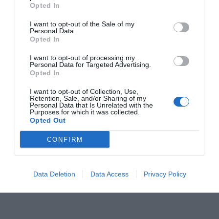
Opted In
I want to opt-out of the Sale of my
Personal Data.
Opted In
I want to opt-out of processing my
Personal Data for Targeted Advertising.
Opted In
I want to opt-out of Collection, Use,
Retention, Sale, and/or Sharing of my
Jaa artikkeli:
Personal Data that Is Unrelated with the
Purposes for which it was collected.
F
Opted Out
M
X
W
C
S
a
e
h
o
h
CONFIRM
c
ss
at
p
ar
e
e
s
y
e
Data Deletion
Data Access
Privacy Policy
b
n
A
Li
o
g
p
n