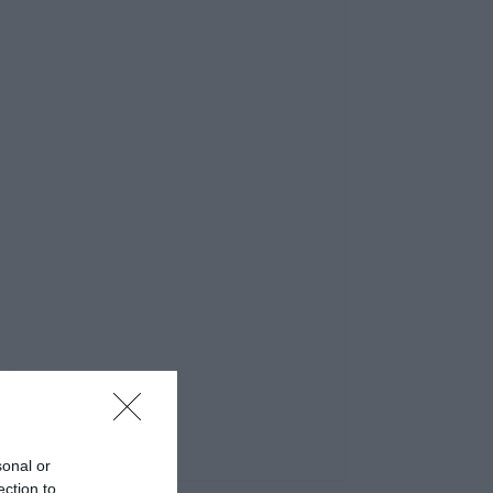
sonal or
ection to