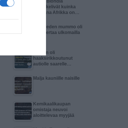
Kaksi blondia
mietiskelivät kuinka
kaukana Afrikka on…
Pielaveden mummo oli
ensi kertaa ulkomailla
Nainen oli
haaksirikkoutunut
autiolle saarelle…
Malja kauniille naisille
Kemikaalikaupan
omistaja neuvoi
aloittelevaa myyjää