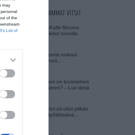
ou may
PÄIVÄN LUETUIMMAT VITSIT
 personal
out of the
 downstream
Pikku-Kalle fiksuna
B’s List of
äidinkielen tunnilla
Pariskunta makasi
sängyssä…
Millainen on tosimiehen
pääsiäinen? – Lue tämä
ja 4…
Insinööri oli ollut pitkän
aikaa työttömänä…