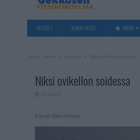
UUTISET
KAIKKI VITSIT
VIIHDE
Koti
Viihde
Hauskat
Niksi ovikellon soidessa
Niksi ovikellon soidessa
29/06/2019
Päivän Niksi-Pirkka!