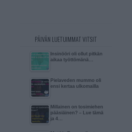
PÄIVÄN LUETUIMMAT VITSIT
Insinööri oli ollut pitkän
aikaa työttömänä…
Pielaveden mummo oli
ensi kertaa ulkomailla
Millainen on tosimiehen
pääsiäinen? – Lue tämä
ja 4…