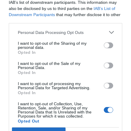
IAB’s list of downstream participants. This information may
Tämän sisällön sponsoroi:
Pikakasino – Klikkaa ja
also be disclosed by us to third parties on the
IAB’s List of
Downstream Participants
that may further disclose it to other
pelaa Blackjackia ilmaiseksi!
third parties.
Jaa artikkeli:
Personal Data Processing Opt Outs
F
M
X
W
C
S
I want to opt-out of the Sharing of my
personal data.
a
e
h
o
h
Opted In
c
ss
at
p
ar
I want to opt-out of the Sale of my
e
e
s
y
e
Personal Data.
Opted In
b
n
A
Li
I want to opt-out of processing my
o
g
p
n
Personal Data for Targeted Advertising.
Opted In
o
er
p
k
I want to opt-out of Collection, Use,
k
Retention, Sale, and/or Sharing of my
Personal Data that Is Unrelated with the
Purposes for which it was collected.
Opted Out