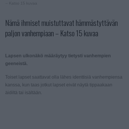
– Katso 15 kuvaa
Nämä ihmiset muistuttavat hämmästyttävän
paljon vanhempiaan – Katso 15 kuvaa
Lapsen ulkonäkö määräytyy tietysti vanhempien
geeneistä.
Toiset lapset saattavat olla lähes identtisiä vanhempiensa
kanssa, kun taas jotkut lapset eivät näytä tippaakaan
äidiltä tai isältään.