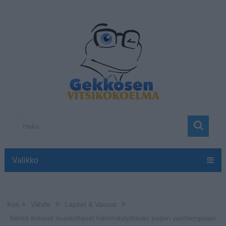
Valikko
Koti
Viihde
Lapset & Vauvat
Nämä ihmiset muistuttavat hämmästyttävän paljon vanhempiaan