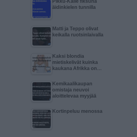
Pikku-Kalle fiksuna
äidinkielen tunnilla
Matti ja Teppo olivat
keikalla ruotsinlaivalla
Kaksi blondia
mietiskelivät kuinka
kaukana Afrikka on…
Kemikaalikaupan
omistaja neuvoi
aloittelevaa myyjää
Kortinpeluu menossa