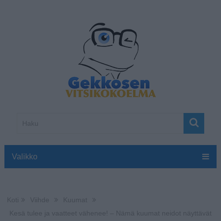
Valikko
Koti
Viihde
Kuumat
Kesä tulee ja vaatteet vähenee! – Nämä kuumat neidot näyttävät