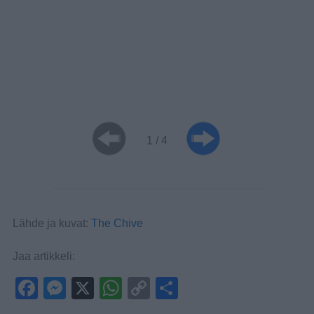
1 / 4
Lähde ja kuvat:
The Chive
Jaa artikkeli:
F
M
X
W
C
S
a
e
h
o
h