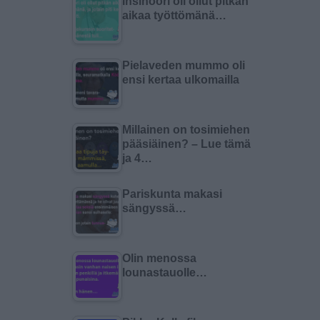
Insinööri oli ollut pitkän
aikaa työttömänä…
Pielaveden mummo oli
ensi kertaa ulkomailla
Millainen on tosimiehen
pääsiäinen? – Lue tämä
ja 4…
Pariskunta makasi
sängyssä…
Olin menossa
lounastauolle…