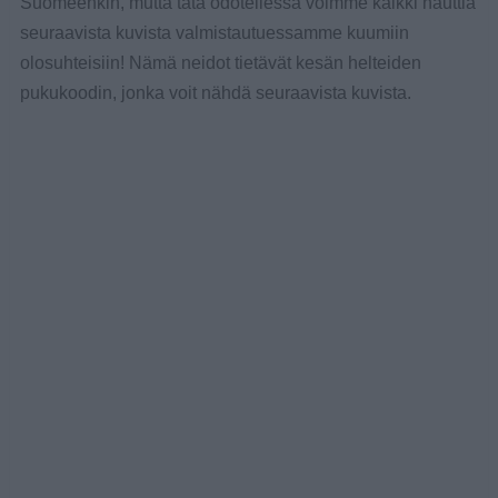
Suomeenkin, mutta tätä odotellessa voimme kaikki nauttia
seuraavista kuvista valmistautuessamme kuumiin
olosuhteisiin! Nämä neidot tietävät kesän helteiden
pukukoodin, jonka voit nähdä seuraavista kuvista.