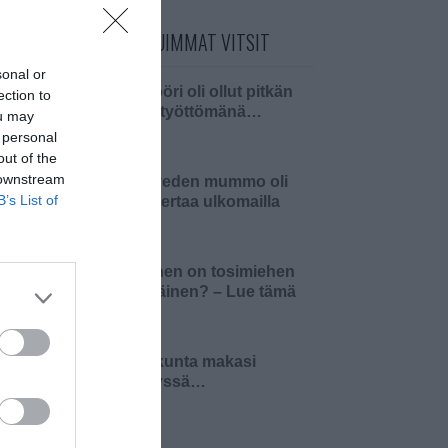
PÄIVÄN LUETUIMMAT VITSIT
sonal or
Insinööri oli ollut pitkän
ection to
aikaa työttömänä…
ou may
 personal
out of the
 downstream
Pielaveden mummo oli
B’s List of
ensi kertaa ulkomailla
Millainen on tosimiehen
pääsiäinen? – Lue tämä
ja 4…
Pariskunta makasi
sängyssä…