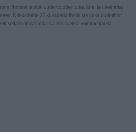
ljoonat ihmiset tekivät uudenvuodenlupauksia, ja useimmat
miseen. Kokosimme 22 kuvaparia ihmisistä jotka pudottivat
eellisellä ruokavaliolla. Näistä kuvista voimme kaikki