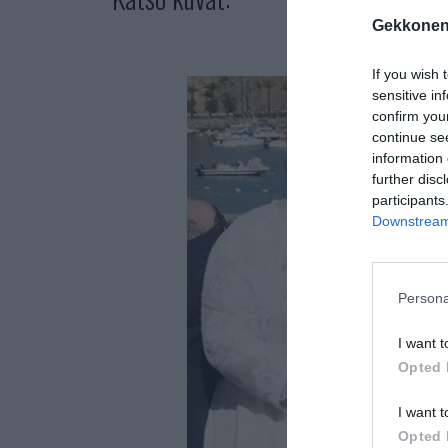
Gekkonen
If you wish 
sensitive in
confirm you
continue se
information 
further disc
participants
Downstream 
Persona
I want t
Opted 
I want t
Opted 