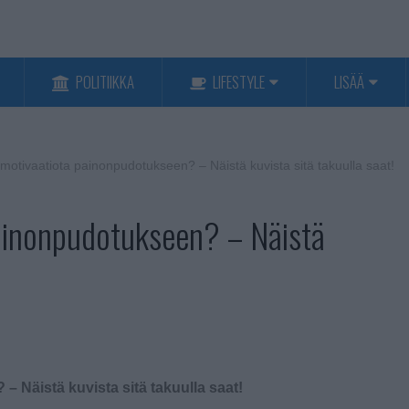
POLITIIKKA
LIFESTYLE
LISÄÄ
motivaatiota painonpudotukseen? – Näistä kuvista sitä takuulla saat!
ainonpudotukseen? – Näistä
 Näistä kuvista sitä takuulla saat!