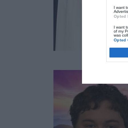
I want 
Advertis
Opted 
I want t
of my P
was col
Opted 