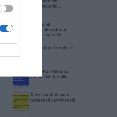
Olin menossa
lounastauolle…
Nainen oli
haaksirikkoutunut
autiolle saarelle…
Malja kauniille naisille
Pikku-Kalle fiksuna
äidinkielen tunnilla
Äiti oli kauhuissaan
tyttärensä käytöksestä