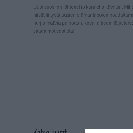
Uusi vuosi on lähtenyt jo kunnolla käyntiin. Mi
niistä liittyvät uusien elämäntapojen noudatta
hurjia määriä painoaan, kovalla treenillä ja terv
saada motivaatiota!
Katso kuvat: