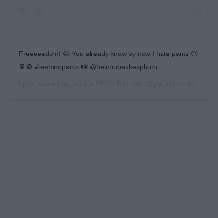
Freeeeedom! 😁 You already know by now I hate pants 😉
👖🚫 #teamnopants 📸 @heinnobeukesphoto
A post shared by
Jessica PEZSI Edström
(@pezsiii) on
Jun 19, 2019 at 6:38am PDT