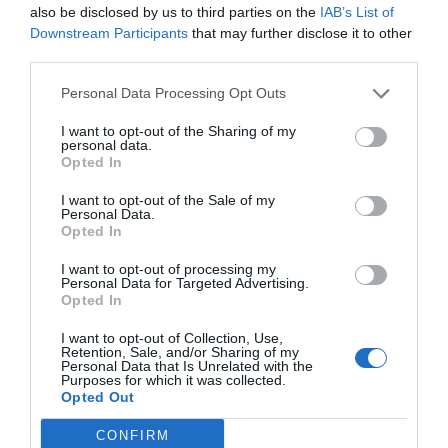
also be disclosed by us to third parties on the
IAB’s List of
Downstream Participants
that may further disclose it to other
third parties.
Personal Data Processing Opt Outs
View this post on Instagram
I want to opt-out of the Sharing of my
personal data.
Opted In
I want to opt-out of the Sale of my
Personal Data.
Opted In
I want to opt-out of processing my
Personal Data for Targeted Advertising.
Opted In
A few months ago I released my first merchandise after
months of making the dream to reality. I’m so stoked and
I want to opt-out of Collection, Use,
Retention, Sale, and/or Sharing of my
so happy that so many of you from all over the world
Personal Data that Is Unrelated with the
Purposes for which it was collected.
supported and liked the t-shirt and ordered your own!! ❤
Opted Out
🍕 Thank you endlessly much, it’s such an amazing feeling
CONFIRM
to create something others like and it’s even more