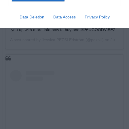
amazing to see and feel the support from you ❤ I still got
a few more in size M & L for sale, if you’re interested you
Data Deletion
Data Access
Privacy Policy
can write to me at
pezsiinstagram@gmail.com
and I’ll hit
you up with more info how to buy one 💌❤ #GOODVIBEZ
A post shared by
Jessica PEZSI Edström
(@pezsiii) on
Jun 17, 2019 at 10:18am PDT