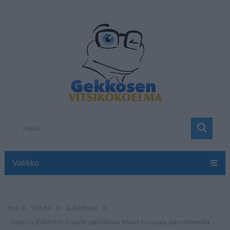
Valikko
Koti
Viihde
Julkkikset
Jessica Edström tuuletti peräänsä ilman housuja parvekkeella –