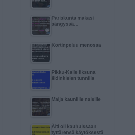
Pariskunta makasi
sängyssä…
Kortinpeluu menossa
Pikku-Kalle fiksuna
äidinkielen tunnilla
Malja kauniille naisille
Äiti oli kauhuissaan
tyttärensä käytöksestä