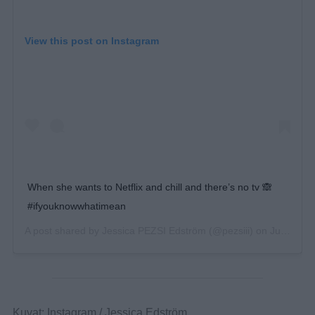
View this post on Instagram
When she wants to Netflix and chill and there’s no tv 🙈
#ifyouknowwhatimean
A post shared by
Jessica PEZSI Edström
(@pezsiii) on
Jun 16, 2019 at 6:40am PDT
Kuvat: Instagram / Jessica Edström