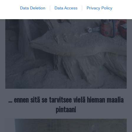
Data Deletion
Data Access
Privacy Policy
… ennen sitä se tarvitsee vielä hieman maalia
pintaan!