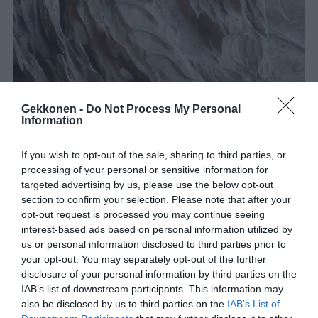
Gekkonen -
Do Not Process My Personal
Information
If you wish to opt-out of the sale, sharing to third parties, or
processing of your personal or sensitive information for
targeted advertising by us, please use the below opt-out
section to confirm your selection. Please note that after your
opt-out request is processed you may continue seeing
interest-based ads based on personal information utilized by
us or personal information disclosed to third parties prior to
your opt-out. You may separately opt-out of the further
Seuraavaksi lohikäärmeelle asetetaan siivet
disclosure of your personal information by third parties on the
paikoilleen. Teos on lähes valmis…
IAB’s list of downstream participants. This information may
also be disclosed by us to third parties on the
IAB’s List of