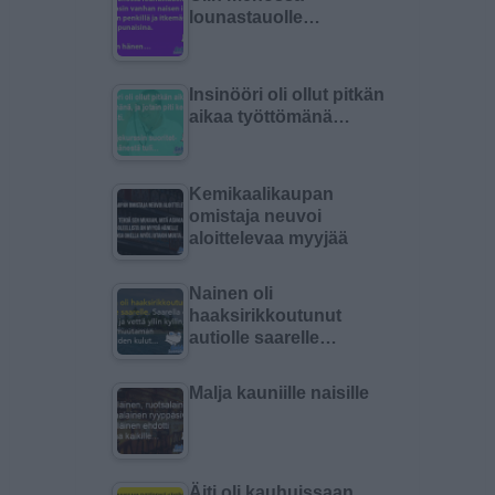
lounastauolle…
Insinööri oli ollut pitkän
aikaa työttömänä…
Kemikaalikaupan
omistaja neuvoi
aloittelevaa myyjää
Nainen oli
haaksirikkoutunut
autiolle saarelle…
Malja kauniille naisille
Äiti oli kauhuissaan