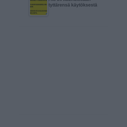
tyttärensä käytöksestä