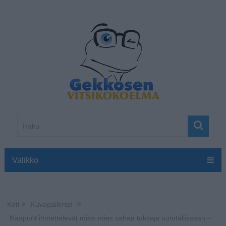
Valikko
Koti
Kuvagalleriat
Naapurit ihmettelevät miksi mies sahaa tukkeja autotallissaan –