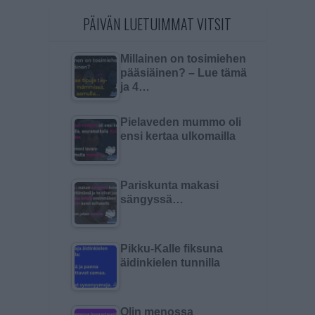
PÄIVÄN LUETUIMMAT VITSIT
Millainen on tosimiehen
pääsiäinen? – Lue tämä
ja 4…
Pielaveden mummo oli
ensi kertaa ulkomailla
Pariskunta makasi
sängyssä…
Pikku-Kalle fiksuna
äidinkielen tunnilla
Olin menossa