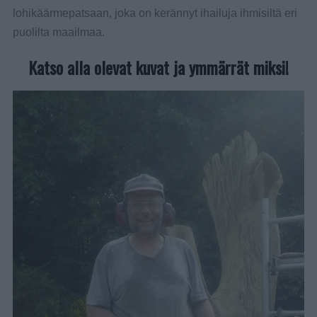
lohikäärmepatsaan, joka on kerännyt ihailuja ihmisiltä eri
puolilta maailmaa.
Katso alla olevat kuvat ja ymmärrät miksi!