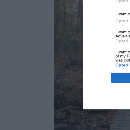
Opted 
I want t
Opted 
I want 
Advertis
Opted 
I want t
of my P
was col
Opted 