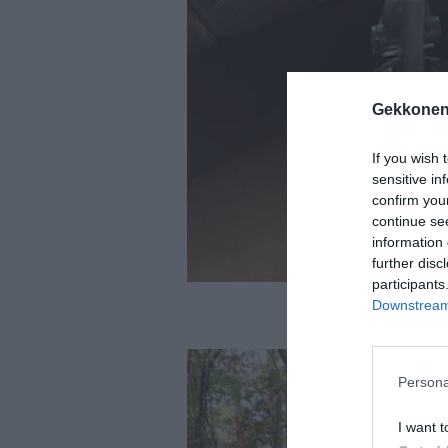
Gekkonen
If you wish 
sensitive in
confirm you
continue se
information 
further disc
participants
Downstream 
Persona
I want t