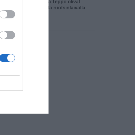
Matti ja Teppo olivat
keikalla ruotsinlaivalla