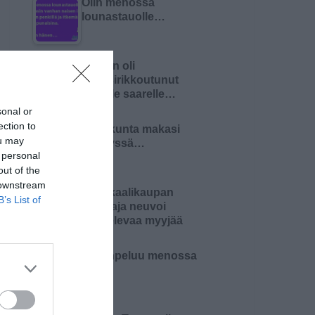
Olin menossa
lounastauolle…
Nainen oli
haaksirikkoutunut
autiolle saarelle…
sonal or
ection to
Pariskunta makasi
ou may
sängyssä…
 personal
out of the
 downstream
Kemikaalikaupan
B’s List of
omistaja neuvoi
aloittelevaa myyjää
Kortinpeluu menossa