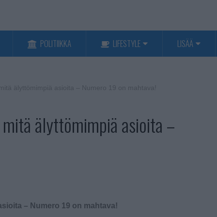
POLITIIKKA
LIFESTYLE
LISÄÄ
 mitä älyttömimpiä asioita – Numero 19 on mahtava!
 mitä älyttömimpiä asioita –
 asioita – Numero 19 on mahtava!