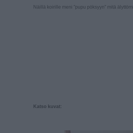
Näillä koirille meni ”pupu pöksyyn” mitä älyttö
Katso kuvat: