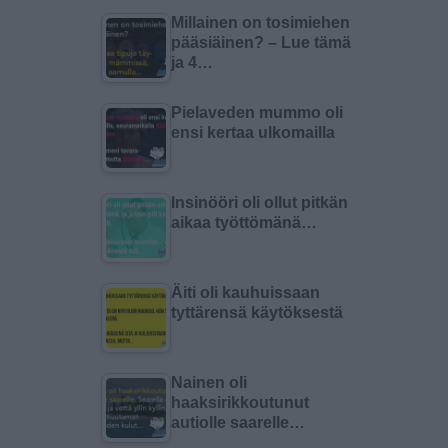
Millainen on tosimiehen
pääsiäinen? – Lue tämä
ja 4…
Pielaveden mummo oli
ensi kertaa ulkomailla
Insinööri oli ollut pitkän
aikaa työttömänä…
Äiti oli kauhuissaan
tyttärensä käytöksestä
Nainen oli
haaksirikkoutunut
autiolle saarelle…