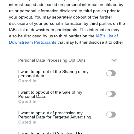
interest-based ads based on personal information utilized by
us or personal information disclosed to third parties prior to
your opt-out. You may separately opt-out of the further
disclosure of your personal information by third parties on the
IAB’s list of downstream participants. This information may
also be disclosed by us to third parties on the
IAB’s List of
Downstream Participants
that may further disclose it to other
third parties.
Personal Data Processing Opt Outs
1 / 7
I want to opt-out of the Sharing of my
personal data.
Opted In
Jaa artikkeli:
I want to opt-out of the Sale of my
F
M
X
W
C
S
Personal Data.
Opted In
a
e
h
o
h
I want to opt-out of processing my
c
ss
at
p
ar
Personal Data for Targeted Advertising.
Opted In
e
e
s
y
e
I want to opt-out of Collection, Use,