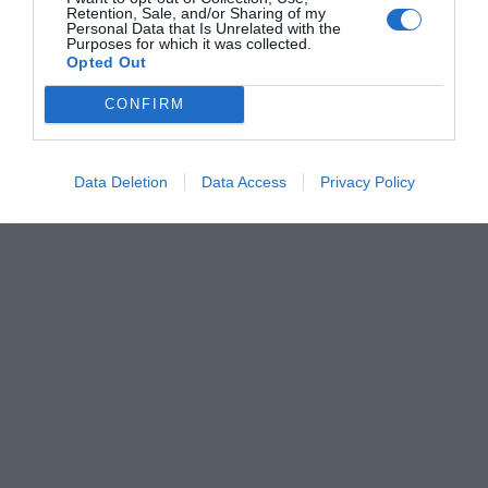
b
n
A
Li
Retention, Sale, and/or Sharing of my
Personal Data that Is Unrelated with the
o
g
p
n
Purposes for which it was collected.
Opted Out
o
er
p
k
k
CONFIRM
Data Deletion
Data Access
Privacy Policy