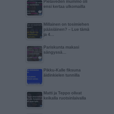
Pielaveden mummo oli
ensi kertaa ulkomailla
Millainen on tosimiehen
pääsiäinen? – Lue tämä
ja 4…
Pariskunta makasi
sängyssä…
Pikku-Kalle fiksuna
äidinkielen tunnilla
Matti ja Teppo olivat
keikalla ruotsinlaivalla