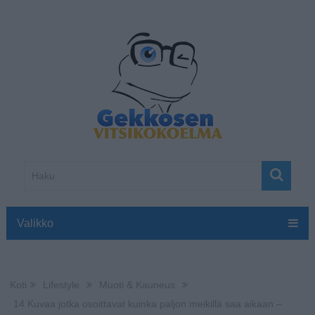
Valikko
Koti
Lifestyle
Muoti & Kauneus
14 Kuvaa jotka osoittavat kuinka paljon meikillä saa aikaan –