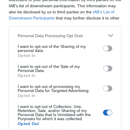
IAB’s list of downstream participants. This information may
also be disclosed by us to third parties on the
IAB’s List of
1 / 12
Downstream Participants
that may further disclose it to other
third parties.
Jaa artikkeli:
Personal Data Processing Opt Outs
F
M
X
W
C
S
I want to opt-out of the Sharing of my
personal data.
a
e
h
o
h
Opted In
c
ss
at
p
ar
I want to opt-out of the Sale of my
Personal Data.
e
e
s
y
e
Opted In
b
n
A
Li
I want to opt-out of processing my
Personal Data for Targeted Advertising.
o
g
p
n
Opted In
o
er
p
k
I want to opt-out of Collection, Use,
Retention, Sale, and/or Sharing of my
k
Personal Data that Is Unrelated with the
Purposes for which it was collected.
Opted Out