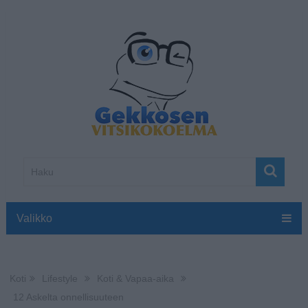
Valikko
Koti
Lifestyle
Koti & Vapaa-aika
12 Askelta onnellisuuteen