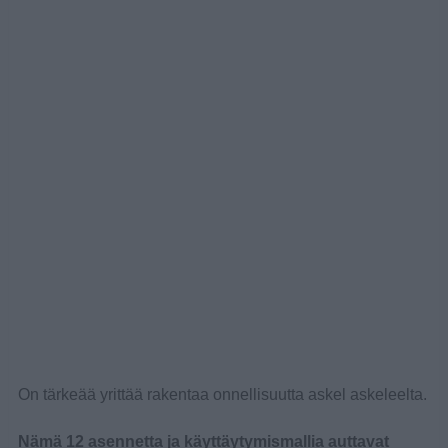
On tärkeää yrittää rakentaa onnellisuutta askel askeleelta.
Nämä 12 asennetta ja käyttäytymismallia auttavat