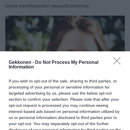
sinua onnellisuuden saavuttamisessa.
Gekkonen -
Do Not Process My Personal
Information
If you wish to opt-out of the sale, sharing to third parties, or
processing of your personal or sensitive information for
targeted advertising by us, please use the below opt-out
section to confirm your selection. Please note that after your
opt-out request is processed you may continue seeing
1. Hymyile paljon, äläkä valita
interest-based ads based on personal information utilized by
us or personal information disclosed to third parties prior to
pikkuasioista
your opt-out. You may separately opt-out of the further
disclosure of your personal information by third parties on the