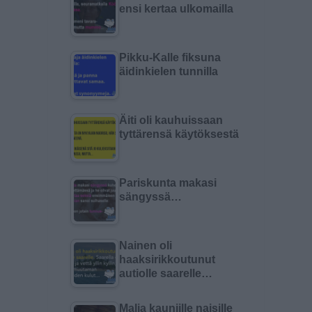
ensi kertaa ulkomailla
Pikku-Kalle fiksuna
äidinkielen tunnilla
Äiti oli kauhuissaan
tyttärensä käytöksestä
Pariskunta makasi
sängyssä…
Nainen oli
haaksirikkoutunut
autiolle saarelle…
Malja kauniille naisille