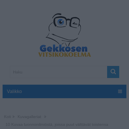
Valikko
Koti
Kuvagalleriat
10 Kuvaa luonnonilmiöstä, joissa puut välttävät toistensa