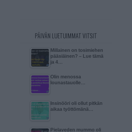
PÄIVÄN LUETUIMMAT VITSIT
Millainen on tosimiehen
pääsiäinen? – Lue tämä
ja 4…
Olin menossa
lounastauolle…
Insinööri oli ollut pitkän
aikaa työttömänä…
Pielaveden mummo oli