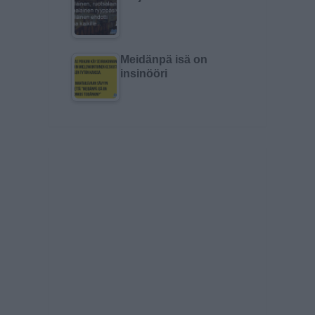
Meidänpä isä on
insinööri