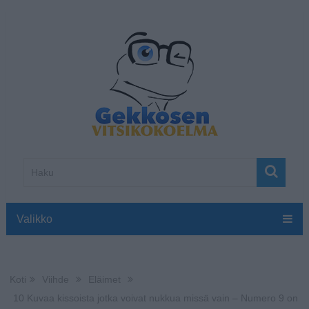
Valikko
Koti
Viihde
Eläimet
10 Kuvaa kissoista jotka voivat nukkua missä vain – Numero 9 on