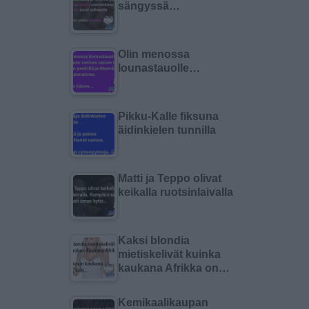
sängyssä…
Olin menossa
lounastauolle…
Pikku-Kalle fiksuna
äidinkielen tunnilla
Matti ja Teppo olivat
keikalla ruotsinlaivalla
Kaksi blondia
mietiskelivät kuinka
kaukana Afrikka on…
Kemikaalikaupan