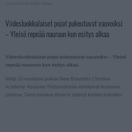
nauruun kun esitys alkaa
Viidesluokkalaiset pojat pukeutuvat vauvoiksi
– Yleisö repeää nauruun kun esitys alkaa
Viidesluokkalaiset pojat pukeutuvat vauvoiksi – Yleisö
repeää nauruun kun esitys alkaa
Neljä 10-vuotiasta poikaa New Braunfels Christian
Academy -koulusta Yhdysvalloista esiintyivät koulunsa
juhlissa. Tämä loistava show ei jättänyt ketään kylmäksi.