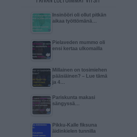
Insinööri oli ollut pitkän
aikaa työttömänä…
Pielaveden mummo oli
ensi kertaa ulkomailla
Millainen on tosimiehen
pääsiäinen? – Lue tämä
ja 4…
Pariskunta makasi
sängyssä…
Pikku-Kalle fiksuna
äidinkielen tunnilla