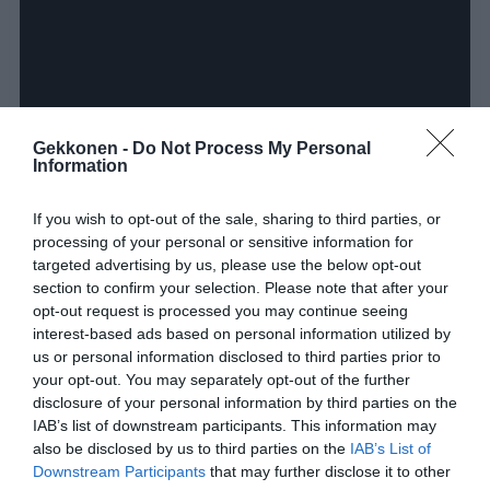
Gekkonen -
Do Not Process My Personal
Information
If you wish to opt-out of the sale, sharing to third parties, or
processing of your personal or sensitive information for
targeted advertising by us, please use the below opt-out
section to confirm your selection. Please note that after your
opt-out request is processed you may continue seeing
interest-based ads based on personal information utilized by
Muista jakaa video myös ystävillesi Facebookissa, jos
us or personal information disclosed to third parties prior to
esitys oli mielestäsi viihdyttävä!
your opt-out. You may separately opt-out of the further
disclosure of your personal information by third parties on the
IAB’s list of downstream participants. This information may
also be disclosed by us to third parties on the
IAB’s List of
Jaa artikkeli:
Downstream Participants
that may further disclose it to other