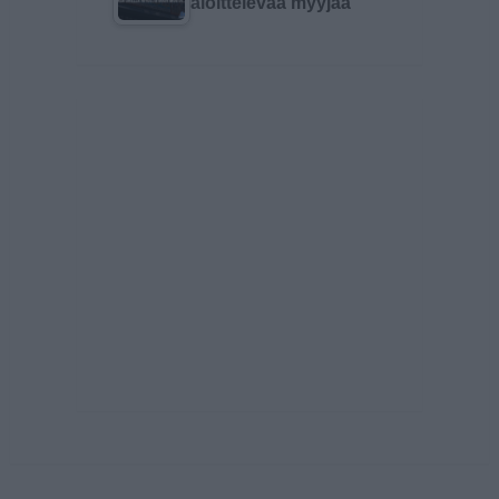
aloittelevaa myyjää