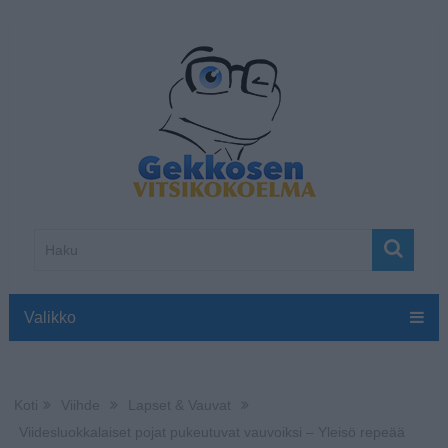
Valikko
Koti
Viihde
Lapset & Vauvat
Viidesluokkalaiset pojat pukeutuvat vauvoiksi – Yleisö repeää