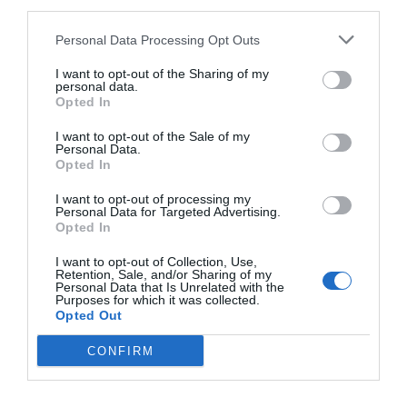
F
M
X
W
C
S
third parties.
a
e
h
o
h
Personal Data Processing Opt Outs
c
ss
at
p
ar
I want to opt-out of the Sharing of my
personal data.
e
e
s
y
e
Opted In
b
n
A
Li
I want to opt-out of the Sale of my
o
g
p
n
Personal Data.
Opted In
o
er
p
k
I want to opt-out of processing my
k
Personal Data for Targeted Advertising.
Opted In
I want to opt-out of Collection, Use,
Retention, Sale, and/or Sharing of my
Personal Data that Is Unrelated with the
Purposes for which it was collected.
Opted Out
CONFIRM