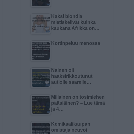
Kaksi blondia
mietiskelivät kuinka
kaukana Afrikka on…
Kortinpeluu menossa
Nainen oli
haaksirikkoutunut
autiolle saarelle…
Millainen on tosimiehen
pääsiäinen? – Lue tämä
ja 4…
Kemikaalikaupan
omistaja neuvoi