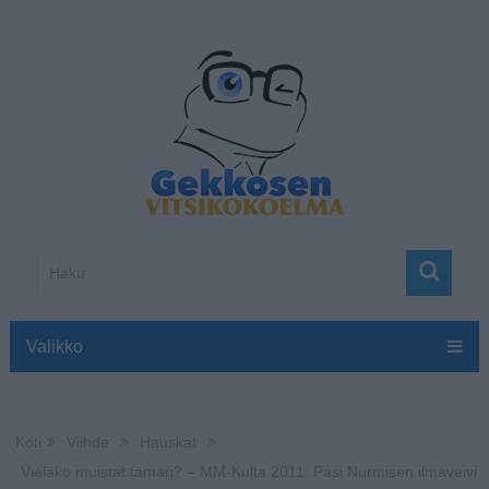
Valikko
Koti
Viihde
Hauskat
Vieläkö muistat tämän? – MM-Kulta 2011: Pasi Nurmisen ilmaveivi