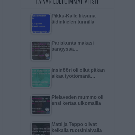
PÄIVÄN LUETUIMMAT VITSIT
Pikku-Kalle fiksuna
äidinkielen tunnilla
Pariskunta makasi
sängyssä…
Insinööri oli ollut pitkän
aikaa työttömänä…
Pielaveden mummo oli
ensi kertaa ulkomailla
Matti ja Teppo olivat
keikalla ruotsinlaivalla