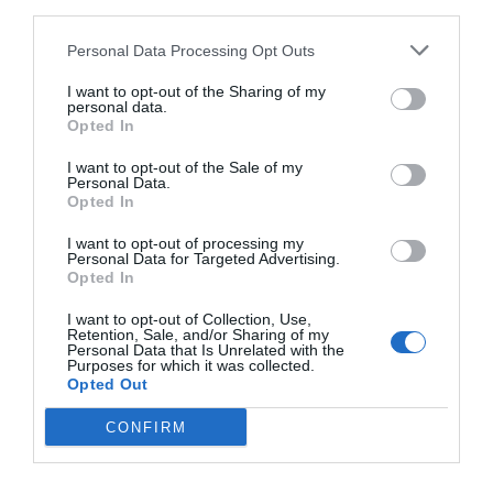
F
M
X
W
C
S
third parties.
a
e
h
o
h
Personal Data Processing Opt Outs
c
ss
at
p
ar
I want to opt-out of the Sharing of my
personal data.
e
e
s
y
e
Opted In
b
n
A
Li
I want to opt-out of the Sale of my
o
g
p
n
Personal Data.
Opted In
o
er
p
k
I want to opt-out of processing my
k
Personal Data for Targeted Advertising.
Opted In
I want to opt-out of Collection, Use,
Retention, Sale, and/or Sharing of my
Personal Data that Is Unrelated with the
Purposes for which it was collected.
Opted Out
CONFIRM