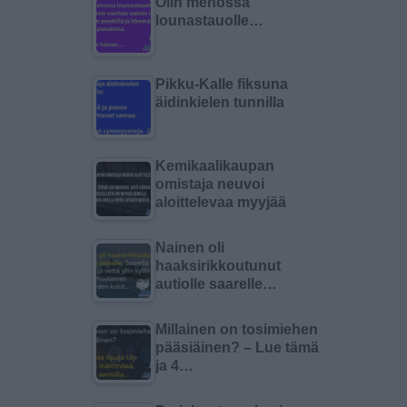
Olin menossa
lounastauolle…
Pikku-Kalle fiksuna
äidinkielen tunnilla
Kemikaalikaupan
omistaja neuvoi
aloittelevaa myyjää
Nainen oli
haaksirikkoutunut
autiolle saarelle…
Millainen on tosimiehen
pääsiäinen? – Lue tämä
ja 4…