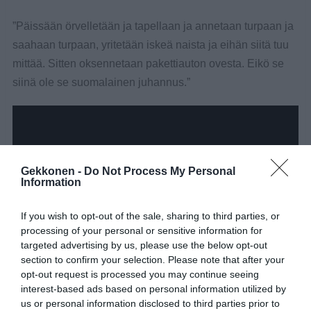
”Päissään örvelletään ja tapellaan ja annetaan turpaan ja
saahaan turpaan, yritetään iskeä naista ja eihän siitä tuu
mittää. Sitten oksennetaan pakettiauton ovesta. Eikö se
siinä ole se suomalainen juhannus.”
Gekkonen -
Do Not Process My Personal
Information
If you wish to opt-out of the sale, sharing to third parties, or
processing of your personal or sensitive information for
targeted advertising by us, please use the below opt-out
section to confirm your selection. Please note that after your
opt-out request is processed you may continue seeing
interest-based ads based on personal information utilized by
us or personal information disclosed to third parties prior to