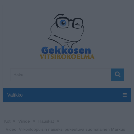
Valikko
Koti
Viihde
Hauskat
Video: Viikonloppuisin naiseksi pukeutuva suomalainen Markus