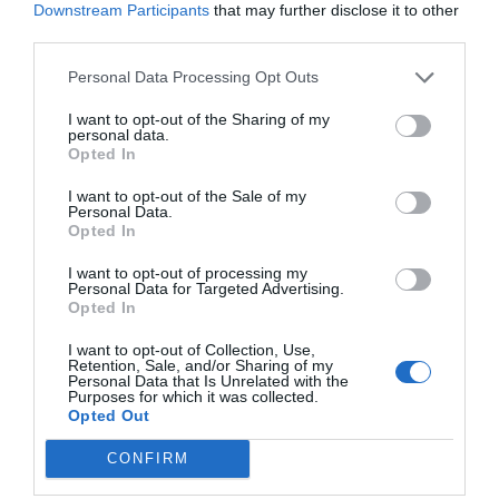
Downstream Participants
that may further disclose it to other
Jaa artikkeli:
third parties.
F
M
X
W
C
S
Personal Data Processing Opt Outs
a
e
h
o
h
I want to opt-out of the Sharing of my
c
ss
at
p
ar
personal data.
Opted In
e
e
s
y
e
I want to opt-out of the Sale of my
b
n
A
Li
Personal Data.
Opted In
o
g
p
n
o
er
p
k
I want to opt-out of processing my
Personal Data for Targeted Advertising.
k
Opted In
I want to opt-out of Collection, Use,
Retention, Sale, and/or Sharing of my
Personal Data that Is Unrelated with the
Purposes for which it was collected.
Opted Out
CONFIRM