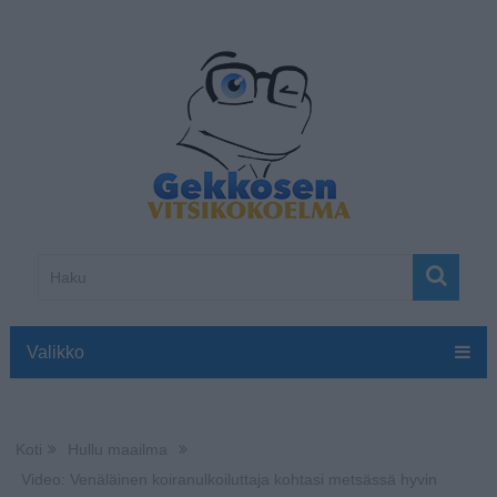
Valikko
Koti
Hullu maailma
Video: Venäläinen koiranulkoiluttaja kohtasi metsässä hyvin