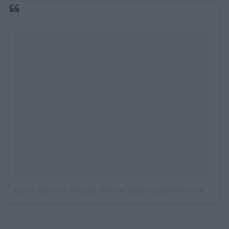
A post shared by Amanda Harkimo (@djamandaharkimo)
on
Apr 1