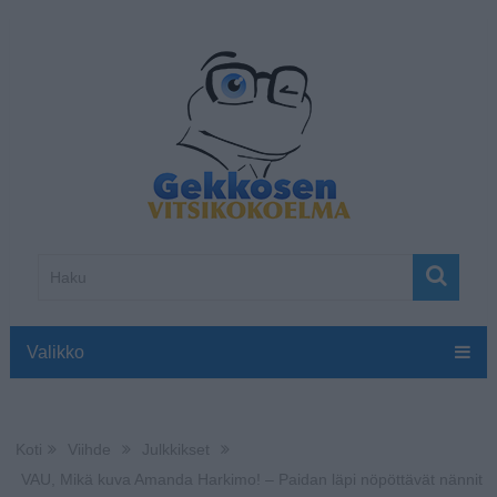
Valikko
Koti
Viihde
Julkkikset
VAU, Mikä kuva Amanda Harkimo! – Paidan läpi nöpöttävät nännit