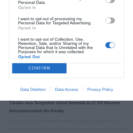
Personal Data.
Opted In
I want to opt-out of processing my
Personal Data for Targeted Advertising.
Opted In
I want to opt-out of Collection, Use,
Retention, Sale, and/or Sharing of my
Personal Data that Is Unrelated with the
Purposes for which it was collected.
Opted Out
CONFIRM
Data Deletion
Data Access
Privacy Policy
Tänään taas Temptation Island Nelosella kl 22.00! #tisuomi
#temptationisland #tv #reality
A post shared by
Amanda Harkimo
(@djamandaharkimo) on
Apr 1