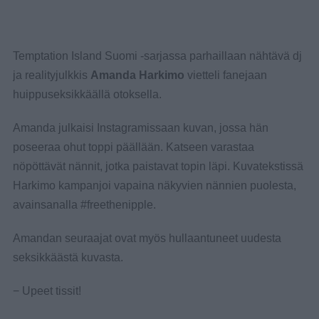
Temptation Island Suomi -sarjassa parhaillaan nähtävä dj
ja realityjulkkis
Amanda Harkimo
vietteli fanejaan
huippuseksikkäällä otoksella.
Amanda julkaisi Instagramissaan kuvan, jossa hän
poseeraa ohut toppi päällään. Katseen varastaa
nöpöttävät nännit, jotka paistavat topin läpi. Kuvatekstissä
Harkimo kampanjoi vapaina näkyvien nännien puolesta,
avainsanalla #freethenipple.
Amandan seuraajat ovat myös hullaantuneet uudesta
seksikkäästä kuvasta.
− Upeet tissit!