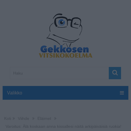
Valikko
Koti
Viihde
Eläimet
Varoitus: Älä koskaan anna kissallesi näitä arkipäiväisiä ruokia!