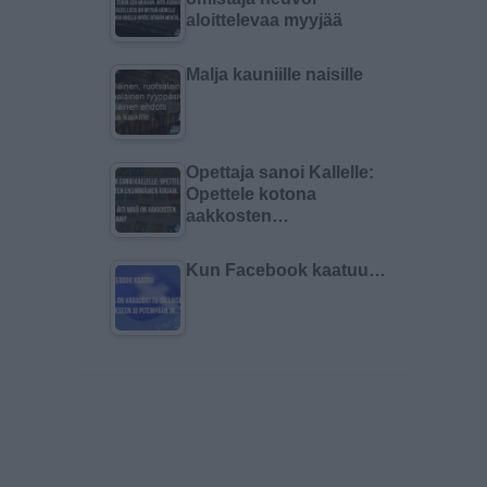
aloittelevaa myyjää
Malja kauniille naisille
Opettaja sanoi Kallelle:
Opettele kotona
aakkosten…
Kun Facebook kaatuu…