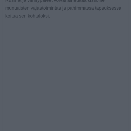
Rusinat ja viinirypäleet voivat aiheuttaa kissoille
munuaisten vajaatoimintaa ja pahimmassa tapauksessa
koitua sen kohtaloksi.