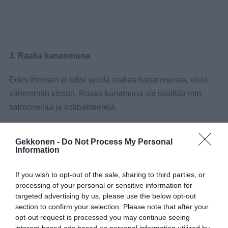
3. Raaka kananmuna
Edes ihmisen ei tulisi syödä raakaa kananmunaa, vielä
vähemmän kissan. Raaka kanamuna voi sisältää mm.
salmonellaa ja kolibakteereja.
4. Alkoholi
Gekkonen -
Do Not Process My Personal
Information
Lemmikeille pienikin määrä alkoholia voi olla
kohtalokasta.
If you wish to opt-out of the sale, sharing to third parties, or
processing of your personal or sensitive information for
5. Kahvi
targeted advertising by us, please use the below opt-out
section to confirm your selection. Please note that after your
Kofeiini on vaarallista kissalle, vaikuttaen sydämen
opt-out request is processed you may continue seeing