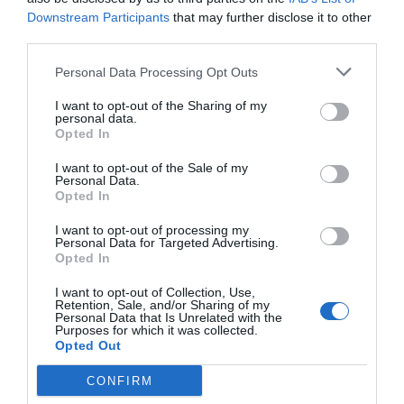
Downstream Participants
that may further disclose it to other
Jaa artikkeli:
third parties.
F
M
X
W
C
S
Personal Data Processing Opt Outs
a
e
h
o
h
I want to opt-out of the Sharing of my
personal data.
c
ss
at
p
ar
Opted In
e
e
s
y
e
I want to opt-out of the Sale of my
Personal Data.
b
n
A
Li
Opted In
o
g
p
n
I want to opt-out of processing my
o
er
p
k
Personal Data for Targeted Advertising.
Opted In
k
I want to opt-out of Collection, Use,
Retention, Sale, and/or Sharing of my
Personal Data that Is Unrelated with the
Purposes for which it was collected.
Opted Out
CONFIRM