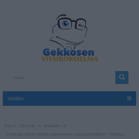
Valikko
Koti
Lifestyle
Matkailu
Thaimaa aikoo kieltää tupakoinnin uimarannoillaan – Kieltoa