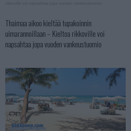
rikkoville voi napsahtaa jopa vuoden vankeustuomio
Thaimaa aikoo kieltää tupakoinnin
uimarannoillaan – Kieltoa rikkoville voi
napsahtaa jopa vuoden vankeustuomio