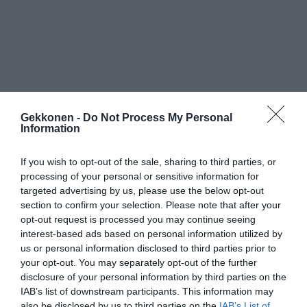
Uuteen lakiin päädyttiin sen jälkeen, kun paikalliset
satamassa työskentelevät viranomaiset kertoivat
Gekkonen -
Do Not Process My Personal
Information
siivonneensa kymmeniätuhansia tupakantumppeja.
If you wish to opt-out of the sale, sharing to third parties, or
Kieltoa rikkoville voidaan langettaa jopa vuoden vankeus
processing of your personal or sensitive information for
tai 100 000 bahtin (yli 2500 euron) sakko.
targeted advertising by us, please use the below opt-out
section to confirm your selection. Please note that after your
Ensivaiheessa kielto koskee 20 suosituinta uimarantaa,
opt-out request is processed you may continue seeing
interest-based ads based on personal information utilized by
mutta kieltoa saatetaan laajentaa tulevaisuudessa myös
us or personal information disclosed to third parties prior to
muille uimarannoille.
your opt-out. You may separately opt-out of the further
disclosure of your personal information by third parties on the
Lähde:
BBC
IAB’s list of downstream participants. This information may
also be disclosed by us to third parties on the
IAB’s List of