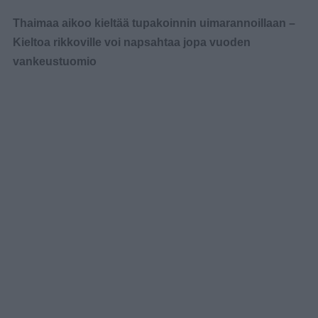
Thaimaa
aikoo kieltää tupakoinnin uimarannoillaan –
Kieltoa rikkoville voi napsahtaa jopa vuoden
vankeustuomio