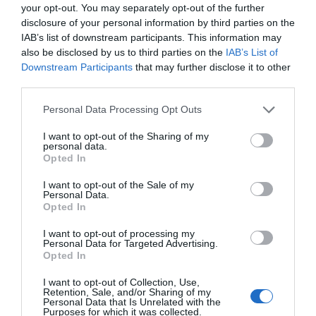
1 / 14
your opt-out. You may separately opt-out of the further
disclosure of your personal information by third parties on the
IAB’s list of downstream participants. This information may
Kommentoi alas löysitkö jokaisesta kuvasta
also be disclosed by us to third parties on the
IAB’s List of
epäkohdat 10 sekunnissa ja jaa testi myös ystävillesi!
Downstream Participants
that may further disclose it to other
third parties.
Lähde:
Brightside.me
Personal Data Processing Opt Outs
Jaa artikkeli:
I want to opt-out of the Sharing of my
personal data.
F
M
X
W
C
S
Opted In
a
e
h
o
h
I want to opt-out of the Sale of my
Personal Data.
c
ss
at
p
ar
Opted In
e
e
s
y
e
I want to opt-out of processing my
Personal Data for Targeted Advertising.
b
n
A
Li
Opted In
o
g
p
n
I want to opt-out of Collection, Use,
Retention, Sale, and/or Sharing of my
o
er
p
k
Personal Data that Is Unrelated with the
Purposes for which it was collected.