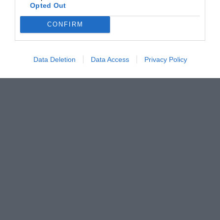
k
Opted Out
CONFIRM
Data Deletion
Data Access
Privacy Policy