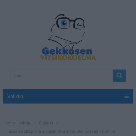
Valikko
Koti
Viihde
Eläimet
Tässä saattaa olla suloisin otus mitä olet koskaan nähnyt