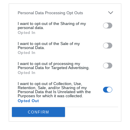
F
M
X
W
C
S
third parties.
a
e
h
o
h
Personal Data Processing Opt Outs
c
ss
at
p
ar
I want to opt-out of the Sharing of my
personal data.
e
e
s
y
e
Opted In
b
n
A
Li
I want to opt-out of the Sale of my
o
g
p
n
Personal Data.
Opted In
o
er
p
k
I want to opt-out of processing my
k
Personal Data for Targeted Advertising.
Opted In
I want to opt-out of Collection, Use,
Retention, Sale, and/or Sharing of my
Personal Data that Is Unrelated with the
Purposes for which it was collected.
Opted Out
CONFIRM