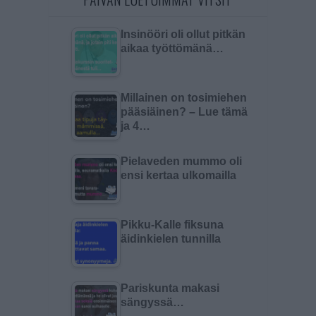
Insinööri oli ollut pitkän
aikaa työttömänä…
Millainen on tosimiehen
pääsiäinen? – Lue tämä
ja 4…
Pielaveden mummo oli
ensi kertaa ulkomailla
Pikku-Kalle fiksuna
äidinkielen tunnilla
Pariskunta makasi
sängyssä…