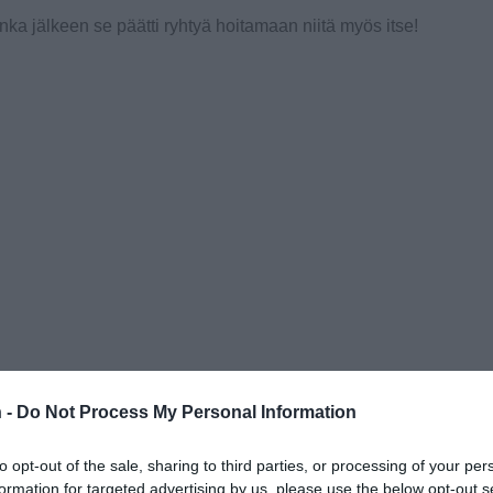
onka jälkeen se päätti ryhtyä hoitamaan niitä myös itse!
 -
Do Not Process My Personal Information
to opt-out of the sale, sharing to third parties, or processing of your per
formation for targeted advertising by us, please use the below opt-out s