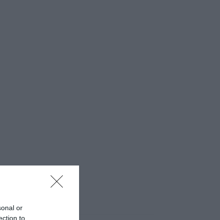
sonal or
ection to