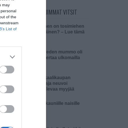
ou may
PÄIVÄN LUETUIMMAT VITSIT
 personal
out of the
 downstream
Millainen on tosimiehen
B’s List of
pääsiäinen? – Lue tämä
ja 4…
Pielaveden mummo oli
ensi kertaa ulkomailla
Kemikaalikaupan
omistaja neuvoi
aloittelevaa myyjää
Malja kauniille naisille