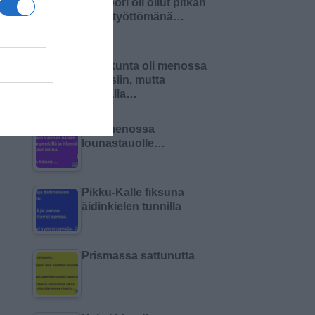
Insinööri oli ollut pitkän
aikaa työttömänä…
Pariskunta oli menossa
naimisiin, mutta
matkalla…
Olin menossa
lounastauolle…
Pikku-Kalle fiksuna
äidinkielen tunnilla
Prismassa sattunutta