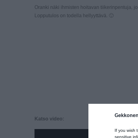
Oranki näki ihmisten hoitavan tiikerinpentuja, j
Lopputulos on todella hellyyttävä. 🙂
Gekkonen
Katso video:
If you wish 
sensitive in