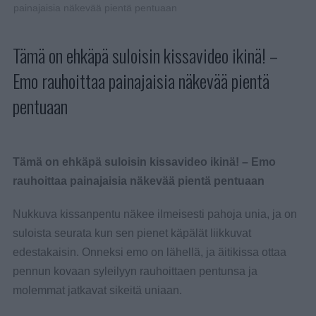
painajaisia näkevää pientä pentuaan
Tämä on ehkäpä suloisin kissavideo ikinä! –
Emo rauhoittaa painajaisia näkevää pientä
pentuaan
Tämä on ehkäpä suloisin kissavideo ikinä! – Emo
rauhoittaa painajaisia näkevää pientä pentuaan
Nukkuva kissanpentu näkee ilmeisesti pahoja unia, ja on
suloista seurata kun sen pienet käpälät liikkuvat
edestakaisin. Onneksi emo on lähellä, ja äitikissa ottaa
pennun kovaan syleilyyn rauhoittaen pentunsa ja
molemmat jatkavat sikeitä uniaan.