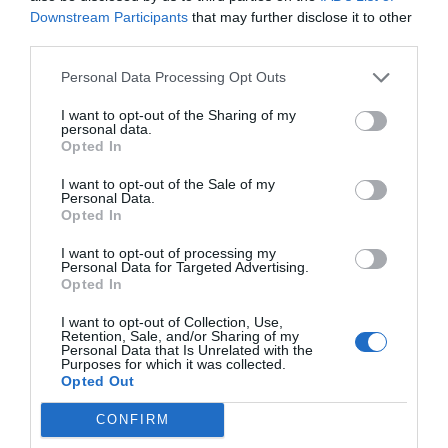
Downstream Participants
that may further disclose it to other
Jaa artikkeli:
third parties.
F
M
X
W
C
S
Personal Data Processing Opt Outs
a
e
h
o
h
I want to opt-out of the Sharing of my
personal data.
c
ss
at
p
ar
Opted In
e
e
s
y
e
I want to opt-out of the Sale of my
b
n
A
Li
Personal Data.
Opted In
o
g
p
n
I want to opt-out of processing my
o
er
p
k
Personal Data for Targeted Advertising.
Opted In
k
I want to opt-out of Collection, Use,
Retention, Sale, and/or Sharing of my
Personal Data that Is Unrelated with the
Purposes for which it was collected.
Opted Out
CONFIRM