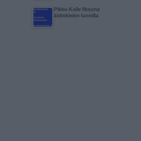
Pikku-Kalle fiksuna
äidinkielen tunnilla