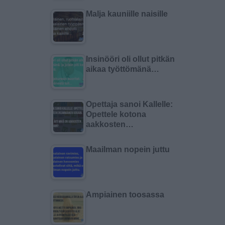
Malja kauniille naisille
Insinööri oli ollut pitkän
aikaa työttömänä…
Opettaja sanoi Kallelle:
Opettele kotona
aakkosten…
Maailman nopein juttu
Ampiainen toosassa