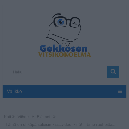
Valikko
Koti
Viihde
Eläimet
Tämä on ehkäpä suloisin kissavideo ikinä! – Emo rauhoittaa