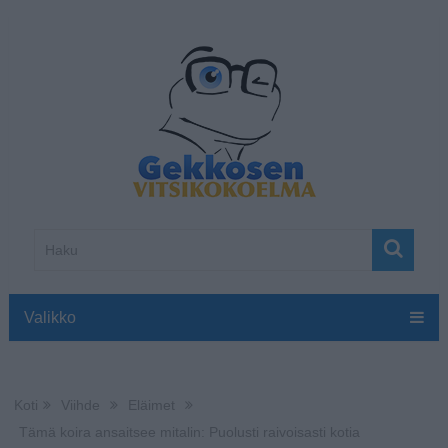
Valikko
Koti
Viihde
Eläimet
Tämä koira ansaitsee mitalin: Puolusti raivoisasti kotia