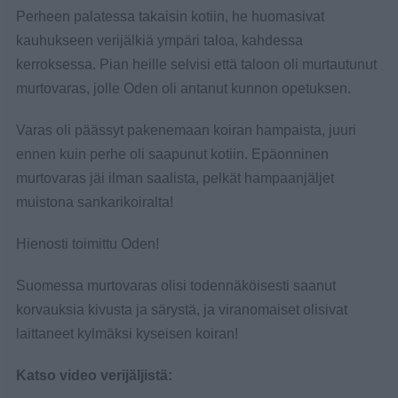
Perheen palatessa takaisin kotiin, he huomasivat
kauhukseen verijälkiä ympäri taloa, kahdessa
kerroksessa. Pian heille selvisi että taloon oli murtautunut
murtovaras, jolle Oden oli antanut kunnon opetuksen.
Varas oli päässyt pakenemaan koiran hampaista, juuri
ennen kuin perhe oli saapunut kotiin. Epäonninen
murtovaras jäi ilman saalista, pelkät hampaanjäljet
muistona sankarikoiralta!
Hienosti toimittu Oden!
Suomessa murtovaras olisi todennäköisesti saanut
korvauksia kivusta ja särystä, ja viranomaiset olisivat
laittaneet kylmäksi kyseisen koiran!
Katso video verijäljistä: