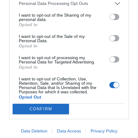
c
ss
at
p
ar
Personal Data Processing Opt Outs
e
e
s
y
e
I want to opt-out of the Sharing of my
personal data.
b
n
A
Li
Opted In
o
g
p
n
I want to opt-out of the Sale of my
o
er
p
k
Personal Data.
Opted In
k
I want to opt-out of processing my
Personal Data for Targeted Advertising.
Opted In
I want to opt-out of Collection, Use,
Retention, Sale, and/or Sharing of my
Personal Data that Is Unrelated with the
Purposes for which it was collected.
Opted Out
CONFIRM
Data Deletion
Data Access
Privacy Policy