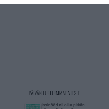
PÄIVÄN LUETUIMMAT VITSIT
Insinööri oli ollut pitkän