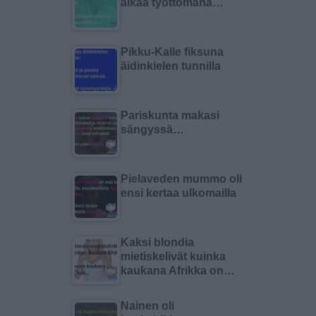
aikaa työttömänä…
Pikku-Kalle fiksuna
äidinkielen tunnilla
Pariskunta makasi
sängyssä…
Pielaveden mummo oli
ensi kertaa ulkomailla
Kaksi blondia
mietiskelivät kuinka
kaukana Afrikka on…
Nainen oli