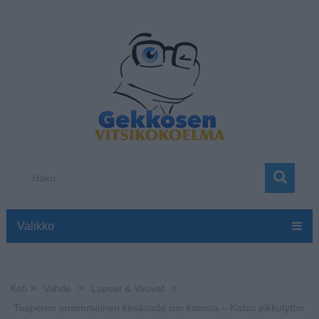
Valikko
Koti
Viihde
Lapset & Vauvat
Taaperon ensimmäinen kesäsade isin kanssa – Katso pikkutytön