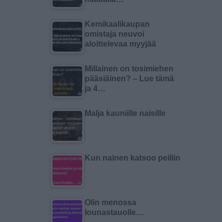
Kemikaalikaupan
omistaja neuvoi
aloittelevaa myyjää
Millainen on tosimiehen
pääsiäinen? – Lue tämä
ja 4…
Malja kauniille naisille
Kun nainen katsoo peiliin
Olin menossa
lounastauolle…