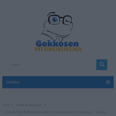
Valikko
Koti
Testit & Gallupit
Suurin osa ihmisistä ei näe mikä numero on kuvassa – Testaa