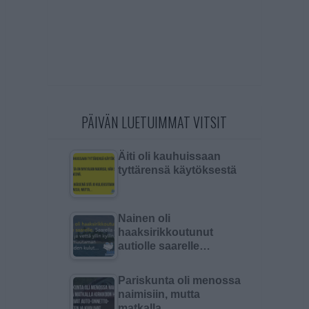
PÄIVÄN LUETUIMMAT VITSIT
Äiti oli kauhuissaan
tyttärensä käytöksestä
Nainen oli
haaksirikkoutunut
autiolle saarelle…
Pariskunta oli menossa
naimisiin, mutta
matkalla…