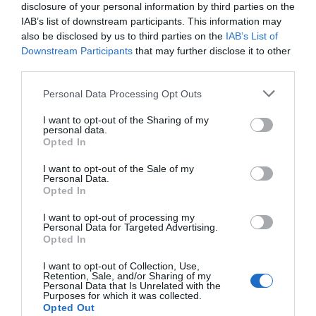
disclosure of your personal information by third parties on the
Oletko yksi 10% joukossa, jotka voi nähdä kuvassa
IAB’s list of downstream participants. This information may
muutakin kuin mustavalkoista kuviota, joka sattuu
also be disclosed by us to third parties on the
IAB’s List of
silmiin? Jaa tämä näkötesti kaverillesi Facebookissa ja
Downstream Participants
that may further disclose it to other
third parties.
anna heidänkin osallistua. :)
Personal Data Processing Opt Outs
Jaa artikkeli:
I want to opt-out of the Sharing of my
F
M
X
W
C
S
personal data.
Opted In
a
e
h
o
h
I want to opt-out of the Sale of my
c
ss
at
p
ar
Personal Data.
Opted In
e
e
s
y
e
b
n
A
Li
I want to opt-out of processing my
Personal Data for Targeted Advertising.
o
g
p
n
Opted In
o
er
p
k
I want to opt-out of Collection, Use,
Retention, Sale, and/or Sharing of my
k
Personal Data that Is Unrelated with the
Purposes for which it was collected.
Opted Out