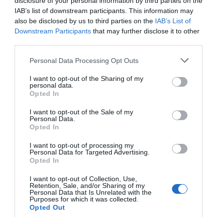
disclosure of your personal information by third parties on the
IAB’s list of downstream participants. This information may
Niskasen jälkeen hopealle tuli venäläinen Aleksandr
also be disclosed by us to third parties on the
IAB’s List of
Bolshunov.
Downstream Participants
that may further disclose it to other
third parties.
Personal Data Processing Opt Outs
Jaa artikkeli:
I want to opt-out of the Sharing of my
F
M
X
W
C
S
personal data.
Opted In
a
e
h
o
h
c
ss
at
p
ar
I want to opt-out of the Sale of my
Personal Data.
e
e
s
y
e
Opted In
b
n
A
Li
I want to opt-out of processing my
Personal Data for Targeted Advertising.
o
g
p
n
Opted In
o
er
p
k
I want to opt-out of Collection, Use,
Retention, Sale, and/or Sharing of my
k
Personal Data that Is Unrelated with the
Purposes for which it was collected.
Opted Out