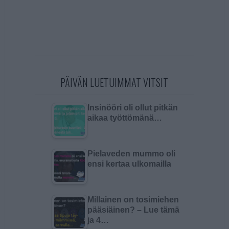
PÄIVÄN LUETUIMMAT VITSIT
Insinööri oli ollut pitkän
aikaa työttömänä…
Pielaveden mummo oli
ensi kertaa ulkomailla
Millainen on tosimiehen
pääsiäinen? – Lue tämä
ja 4…