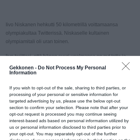
Iivo Niskanen hehkutti 50 kilometrillä voittamaansa
olympiakultaa Twitterissä. Niskaselle kultainen
olympiamitali oli uran toinen.
Iivo twiittasi, että hänen suuri unelmansa on nyt totta ja
kiitti samassa kaikkia onnittelijoita.
Gekkonen -
Do Not Process My Personal
Information
Kuninkuusmatkan olympiavoittaja – suuri
unelma on nyt totta👌🕺🏻🥇 kiitos kaikille
If you wish to opt-out of the sale, sharing to third parties, or
processing of your personal or sensitive information for
onnitteluista! 📷JereHietala
targeted advertising by us, please use the below opt-out
pic.twitter.com/Kht4VLc4Ml
section to confirm your selection. Please note that after your
opt-out request is processed you may continue seeing
— IivoNiskanen (@IivoNiskanen)
February
interest-based ads based on personal information utilized by
24, 2018
us or personal information disclosed to third parties prior to
your opt-out. You may separately opt-out of the further