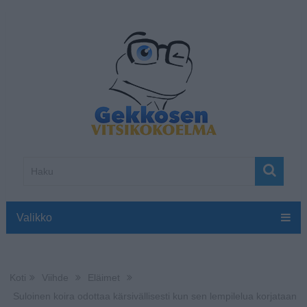
Valikko
Koti
Viihde
Eläimet
Suloinen koira odottaa kärsivällisesti kun sen lempilelua korjataan