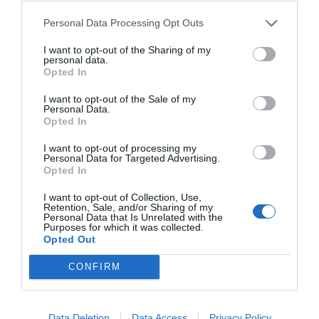
a
e
h
o
h
Personal Data Processing Opt Outs
c
ss
at
p
ar
I want to opt-out of the Sharing of my
e
e
s
y
e
personal data.
Opted In
b
n
A
Li
o
g
p
n
I want to opt-out of the Sale of my
Personal Data.
o
er
p
k
Opted In
k
I want to opt-out of processing my
Personal Data for Targeted Advertising.
Opted In
I want to opt-out of Collection, Use,
Retention, Sale, and/or Sharing of my
Personal Data that Is Unrelated with the
Purposes for which it was collected.
Opted Out
CONFIRM
Data Deletion
Data Access
Privacy Policy