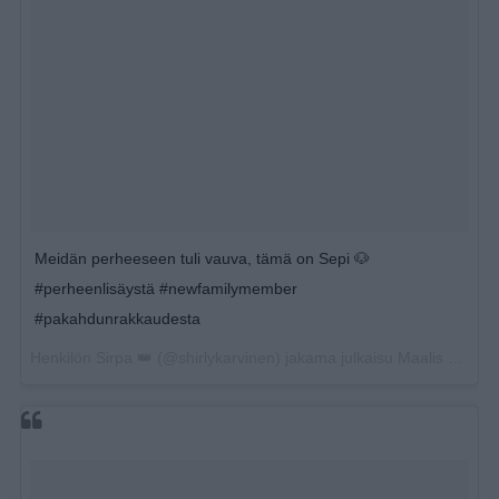
Meidän perheeseen tuli vauva, tämä on Sepi 🐶
#perheenlisäystä #newfamilymember
#pakahdunrakkaudesta
Henkilön
Sirpa 👑
(@shirlykarvinen) jakama julkaisu
Maalis 16, 2018 kello 3.38 PDT