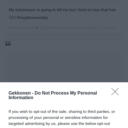
My hairdresser is going to kill me but I kind of miss that hair
👱🏽‍♀️ #maybesomeday
Henkilön
Sirpa 👑
(@shirlykarvinen) jakama julkaisu
Tammi 31, 2018 kello 7.00 PST
Gekkonen -
Do Not Process My Personal
Information
If you wish to opt-out of the sale, sharing to third parties, or
processing of your personal or sensitive information for
targeted advertising by us, please use the below opt-out