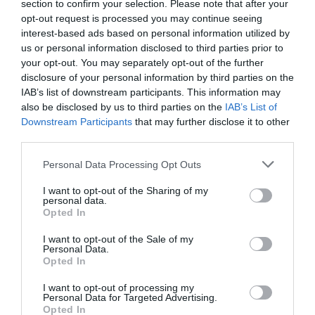
section to confirm your selection. Please note that after your
opt-out request is processed you may continue seeing
interest-based ads based on personal information utilized by
us or personal information disclosed to third parties prior to
your opt-out. You may separately opt-out of the further
disclosure of your personal information by third parties on the
IAB’s list of downstream participants. This information may
also be disclosed by us to third parties on the
IAB’s List of
Bentley wishes everyone a great day 🤓 #mybaby #yorkie ps.
Downstream Participants
that may further disclose it to other
suomirockin aamu tänään taas klo 7-11, hyvää huomenta ☀️
third parties.
Henkilön
Sirpa 👑
(@shirlykarvinen) jakama julkaisu
Syys 24, 2017 kello 9.44 PDT
Personal Data Processing Opt Outs
I want to opt-out of the Sharing of my
personal data.
Opted In
I want to opt-out of the Sale of my
Personal Data.
Opted In
I want to opt-out of processing my
Personal Data for Targeted Advertising.
Opted In