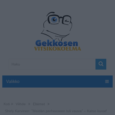
Valikko
Koti
Viihde
Eläimet
Shirly Karvinen: ”Meidän perheeseen tuli vauva” – Katso kuvat!