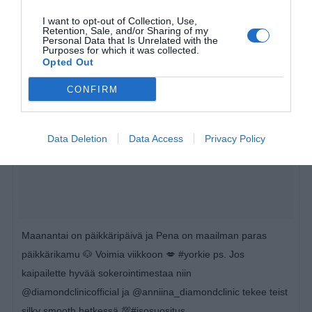
I want to opt-out of Collection, Use,
Retention, Sale, and/or Sharing of my
Personal Data that Is Unrelated with the
Purposes for which it was collected.
Opted Out
CONFIRM
Data Deletion
Data Access
Privacy Policy
Maanantai on päikkäripäivä ja Pena on maailman paras
päikkärikamu 🐶 Voimia viikkoon 💋 #yorkie ps. Jos
kaipailette hyvää sokerointimestaa niin
@diamondclinicofficial ja @anniina_diamondclinic tekee teist
silky smooth hetkessä 💯#isosuositus