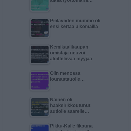
aikaa työttömänä…
Pielaveden mummo oli
ensi kertaa ulkomailla
Kemikaalikaupan
omistaja neuvoi
aloittelevaa myyjää
Olin menossa
lounastauolle…
Nainen oli
haaksirikkoutunut
autiolle saarelle…
Pikku-Kalle fiksuna