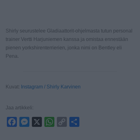
Shirly seurustelee Gladiaattorit-ohjelmasta tutun personal
trainer Vertti Harjuniemen kanssa ja omistaa ennestään
pienen yorkshirenterrierien, jonka nimi on Bentley eli
Pena.
Kuvat:
Instagram / Shirly Karvinen
Jaa artikkeli:
F
M
X
W
C
S
a
e
h
o
h