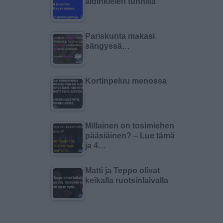
äidinkielen tunnilla
Pariskunta makasi
sängyssä…
Kortinpeluu menossa
Millainen on tosimiehen
pääsiäinen? – Lue tämä
ja 4…
Matti ja Teppo olivat
keikalla ruotsinlaivalla