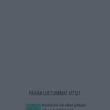
PÄIVÄN LUETUIMMAT VITSIT
Insinööri oli ollut pitkän