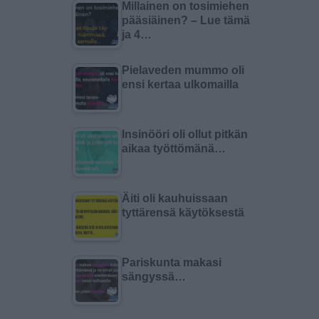
Millainen on tosimiehen
pääsiäinen? – Lue tämä
ja 4…
Pielaveden mummo oli
ensi kertaa ulkomailla
Insinööri oli ollut pitkän
aikaa työttömänä…
Äiti oli kauhuissaan
tyttärensä käytöksestä
Pariskunta makasi
sängyssä…