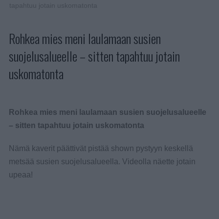
tapahtuu jotain uskomatonta
Rohkea mies meni laulamaan susien
suojelusalueelle – sitten tapahtuu jotain
uskomatonta
Rohkea mies meni laulamaan susien suojelusalueelle
– sitten tapahtuu jotain uskomatonta
Nämä kaverit päättivät pistää shown pystyyn keskellä
metsää susien suojelusalueella. Videolla näette jotain
upeaa!