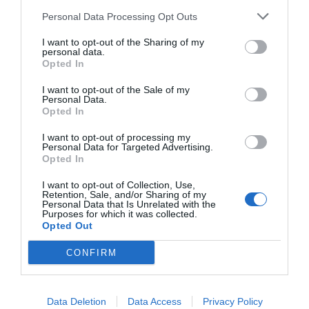
a
e
h
o
h
Personal Data Processing Opt Outs
c
ss
at
p
ar
e
e
s
y
e
I want to opt-out of the Sharing of my
personal data.
b
n
A
Li
Opted In
o
g
p
n
I want to opt-out of the Sale of my
Personal Data.
o
er
p
k
Opted In
k
I want to opt-out of processing my
Personal Data for Targeted Advertising.
Opted In
I want to opt-out of Collection, Use,
Retention, Sale, and/or Sharing of my
Personal Data that Is Unrelated with the
Purposes for which it was collected.
Opted Out
CONFIRM
Data Deletion
Data Access
Privacy Policy