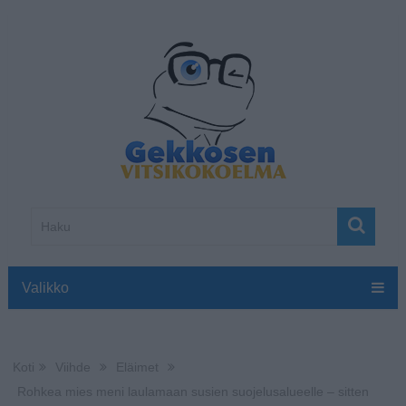
Valikko
Koti
Viihde
Eläimet
Rohkea mies meni laulamaan susien suojelusalueelle – sitten