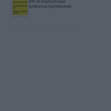
Äiti oli kauhuissaan
tyttärensä käytöksestä