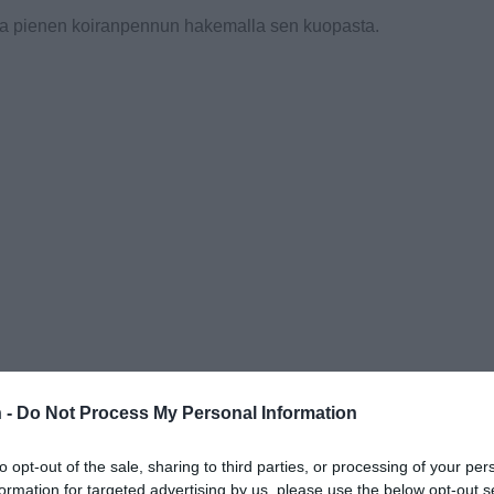
staa pienen koiranpennun hakemalla sen kuopasta.
 -
Do Not Process My Personal Information
to opt-out of the sale, sharing to third parties, or processing of your per
formation for targeted advertising by us, please use the below opt-out s