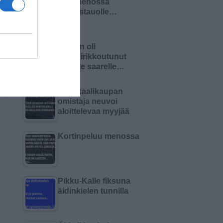
Olin menossa
lounastauolle…
Nainen oli
haaksirikkoutunut
autiolle saarelle…
Kemikaalikaupan
omistaja neuvoi
aloittelevaa myyjää
Kortinpeluu menossa
Pikku-Kalle fiksuna
äidinkielen tunnilla