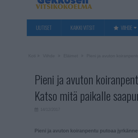
UUTISET
KAIKKI VITSIT
VIIHDE
Koti
Viihde
Eläimet
Pieni ja avuton koiranpent
Pieni ja avuton koiranpen
Katso mitä paikalle saapu
14/12/2017
Pieni ja avuton koiranpentu putoaa jyrkännet