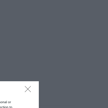
sonal or
ection to