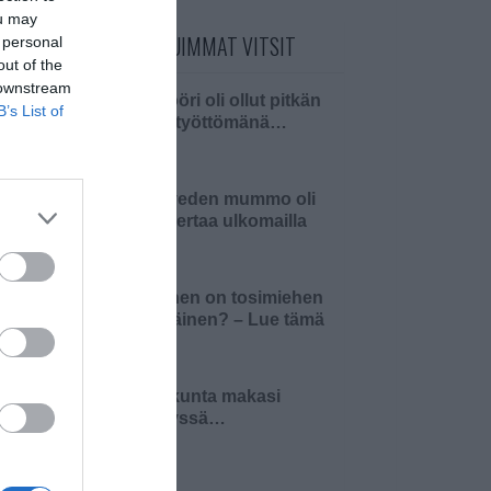
ou may
PÄIVÄN LUETUIMMAT VITSIT
 personal
out of the
 downstream
Insinööri oli ollut pitkän
B’s List of
aikaa työttömänä…
Pielaveden mummo oli
ensi kertaa ulkomailla
Millainen on tosimiehen
pääsiäinen? – Lue tämä
ja 4…
Pariskunta makasi
sängyssä…