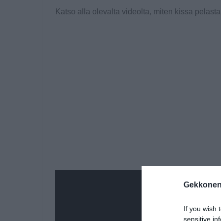
Katso alla olevalta videolta, miten kissa pela
Gekkonen
If you wish 
sensitive in