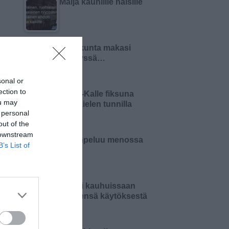
Malja kauniille naisille
Pariskunta makasi
sängyssä…
sonal or
ection to
Pikku-Kalle fiksuna
ou may
äidinkielen tunnilla
 personal
out of the
 downstream
Kortinpeluu menossa
B’s List of
Äiti oli kauhuissaan
tyttärensä käytöksestä