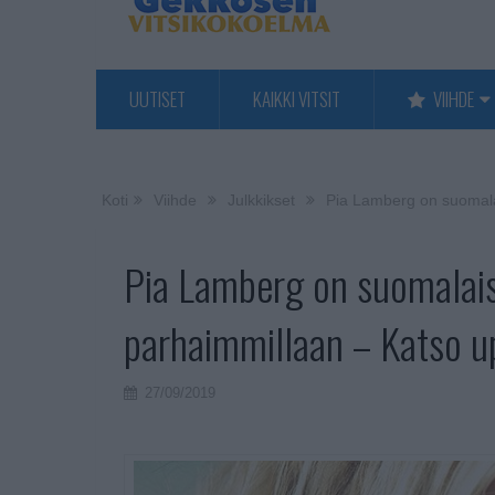
UUTISET
KAIKKI VITSIT
VIIHDE
Koti
Viihde
Julkkikset
Pia Lamberg on suomalai
Pia Lamberg on suomalais
parhaimmillaan – Katso up
27/09/2019