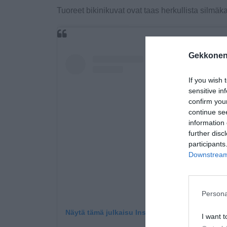
Tuoreet bikinikuvat ovat taas herkullista silmäka
Gekkonen
If you wish 
sensitive in
confirm you
continue se
information 
further disc
participants
Downstream 
Persona
Näytä tämä julkaisu Instagramissa.
I want t