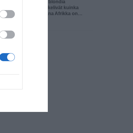
Kaksi blondia
mietiskelivät kuinka
kaukana Afrikka on…