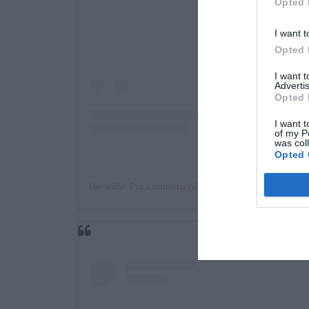
Opted 
I want t
Opted 
I want 
Advertis
Opted 
I want t
of my P
was col
Opted 
Henkilön Pia Lamberg (@pialamberg) jakama julk