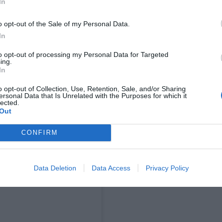
In
o opt-out of the Sale of my Personal Data.
In
to opt-out of processing my Personal Data for Targeted
ing.
In
o opt-out of Collection, Use, Retention, Sale, and/or Sharing
ersonal Data that Is Unrelated with the Purposes for which it
lected.
Out
CONFIRM
aisu
Syys 23, 2019 kello 7.17 PDT
Data Deletion
Data Access
Privacy Policy