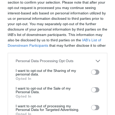
section to confirm your selection. Please note that after your
opt-out request is processed you may continue seeing
interest-based ads based on personal information utilized by
us or personal information disclosed to third parties prior to
your opt-out. You may separately opt-out of the further
disclosure of your personal information by third parties on the
IAB’s list of downstream participants. This information may
1 / 11
also be disclosed by us to third parties on the
IAB’s List of
Downstream Participants
that may further disclose it to other
third parties.
Paina "tykkää" jos perhe on sinulle tärkeä, ja jaa
Personal Data Processing Opt Outs
artikkeli ystävillesi!
I want to opt-out of the Sharing of my
Lähde:
Sliptalk.com
personal data.
Opted In
I want to opt-out of the Sale of my
Personal Data.
Opted In
I want to opt-out of processing my
Personal Data for Targeted Advertising.
Opted In