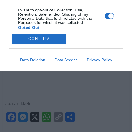
I want to opt-out of Collection, Use,
Retention, Sale, and/or Sharing of my
Personal Data that Is Unrelated with the
Purposes for which it was collected.
Opted Out
CONFIRM
Data Deletion
Data Access
Privacy Policy
Jaa artikkeli:
F
M
X
W
C
S
a
e
h
o
h