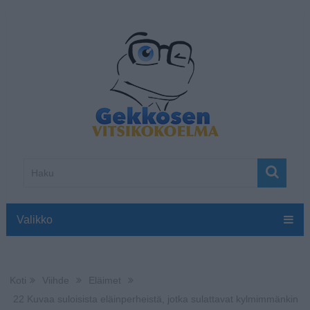
Valikko
Koti
Viihde
Eläimet
22 Kuvaa suloisista eläinperheistä, jotka sulattavat kylmimmänkin