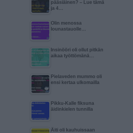
pääsiäinen? – Lue tämä
ja 4…
Olin menossa
lounastauolle…
Insinööri oli ollut pitkän
aikaa työttömänä…
Pielaveden mummo oli
ensi kertaa ulkomailla
Pikku-Kalle fiksuna
äidinkielen tunnilla
Äiti oli kauhuissaan