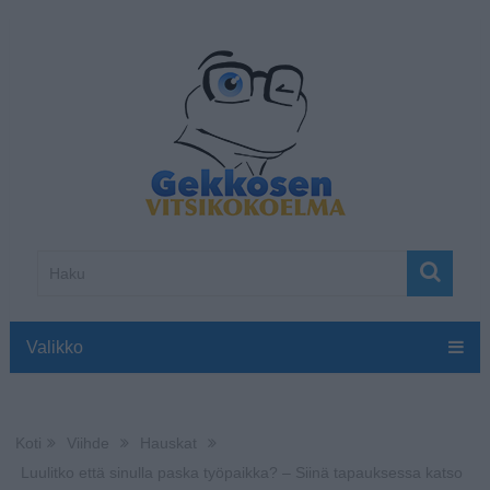
Valikko
Koti
Viihde
Hauskat
Luulitko että sinulla paska työpaikka? – Siinä tapauksessa katso