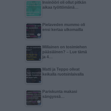
Insinööri oli ollut pitkän
aikaa työttömänä…
Pielaveden mummo oli
ensi kertaa ulkomailla
Millainen on tosimiehen
pääsiäinen? – Lue tämä
ja 4…
Matti ja Teppo olivat
keikalla ruotsinlaivalla
Pariskunta makasi
sängyssä…