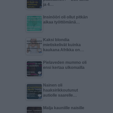
ja 4…
Insinööri oli ollut pitkän
aikaa työttömänä…
Kaksi blondia
mietiskelivät kuinka
kaukana Afrikka on…
Pielaveden mummo oli
ensi kertaa ulkomailla
Nainen oli
haaksirikkoutunut
autiolle saarelle…
Malja kauniille naisille