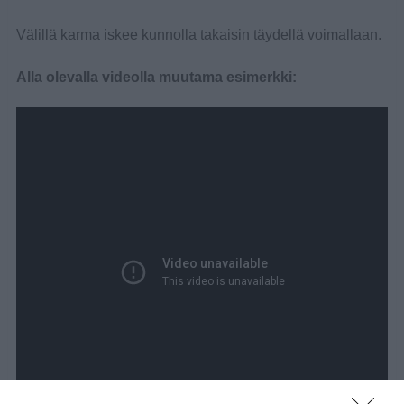
Välillä karma iskee kunnolla takaisin täydellä voimallaan.
Alla olevalla videolla muutama esimerkki: