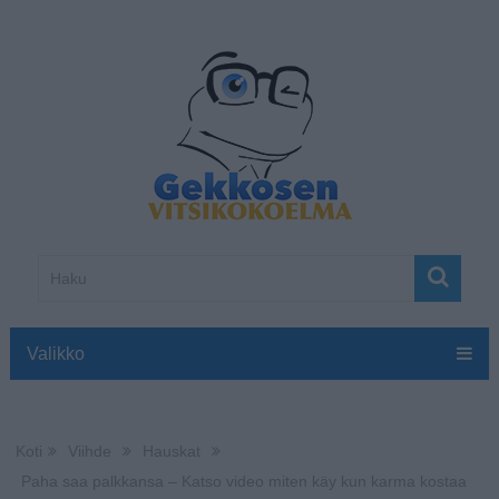
Valikko
Koti
Viihde
Hauskat
Paha saa palkkansa – Katso video miten käy kun karma kostaa