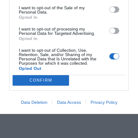
I want to opt-out of the Sale of my
Personal Data.
Opted In
I want to opt-out of processing my
Personal Data for Targeted Advertising.
Opted In
Jaa artikkeli:
I want to opt-out of Collection, Use,
Retention, Sale, and/or Sharing of my
Personal Data that Is Unrelated with the
F
M
X
W
C
S
Purposes for which it was collected.
Opted Out
a
e
h
o
h
c
ss
CONFIRM
at
p
ar
e
e
s
y
e
b
n
A
Li
Data Deletion
Data Access
Privacy Policy
o
g
p
n
o
er
p
k
k