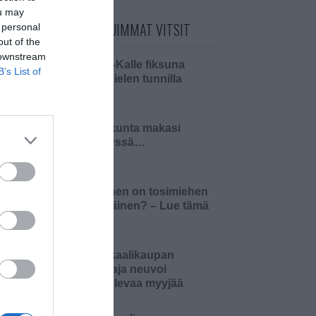
ou may
PÄIVÄN LUETUIMMAT VITSIT
 personal
out of the
 downstream
Pikku-Kalle fiksuna
B’s List of
äidinkielen tunnilla
Pariskunta makasi
sängyssä…
Millainen on tosimiehen
pääsiäinen? – Lue tämä
ja 4…
Kemikaalikaupan
omistaja neuvoi
aloittelevaa myyjää