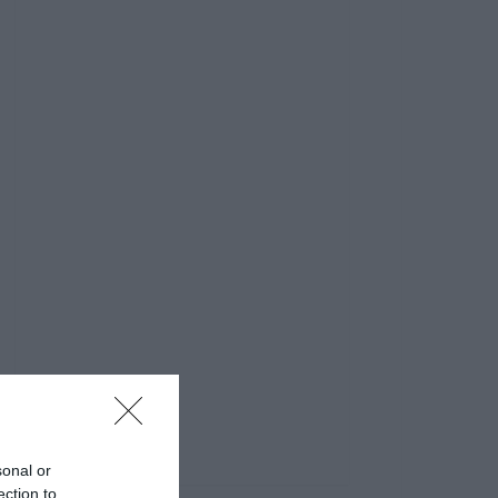
sonal or
ection to