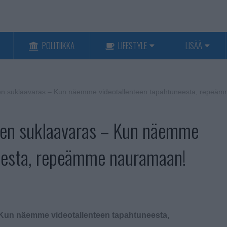
POLITIIKKA
LIFESTYLE
LISÄÄ
inen suklaavaras – Kun näemme videotallenteen tapahtuneesta, repe
inen suklaavaras – Kun näemme
neesta, repeämme nauramaan!
 Kun näemme videotallenteen tapahtuneesta,