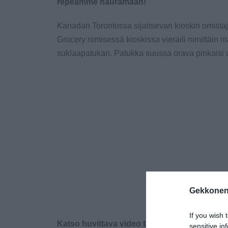
repeämme nauramaan!
Kanadan Torontossa sijaitsevan kioskin omista
Grocery nimisessä kioskissa vieraili nimittäin 
suklaapatukan. Patukka suussa orava pinkaisi u
Gekkonen
If you wish 
Katso huvittava video tapahtuneesta:
sensitive in