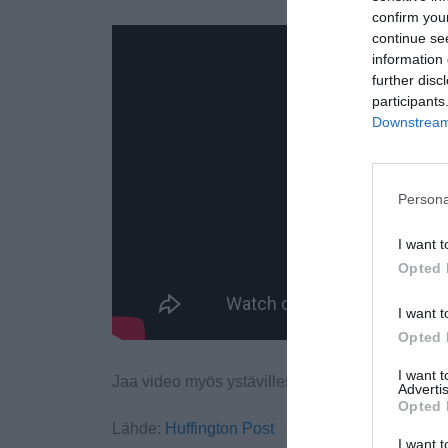
confirm you
continue se
information 
further disc
participants
Downstream 
Persona
I want t
Opted 
I want t
Opted 
I want 
Jaa video myös ystävillesi Facebookissa! 🙂
Advertis
Opted 
Lähde:
Huffington Post
I want t