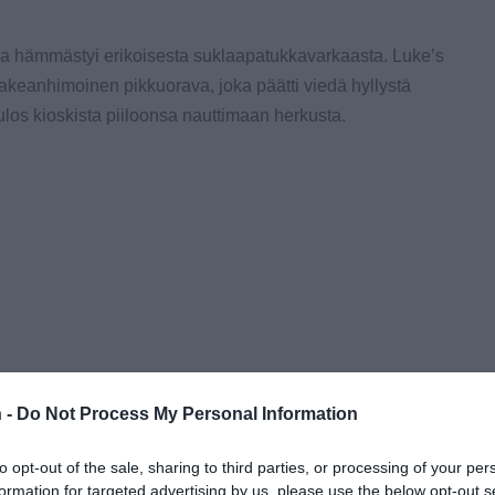
ja hämmästyi erikoisesta suklaapatukkavarkaasta. Luke’s
makeanhimoinen pikkuorava, joka päätti viedä hyllystä
los kioskista piiloonsa nauttimaan herkusta.
 -
Do Not Process My Personal Information
to opt-out of the sale, sharing to third parties, or processing of your per
formation for targeted advertising by us, please use the below opt-out s