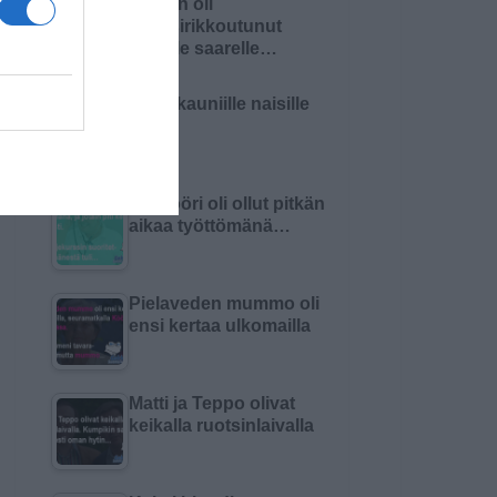
Nainen oli
haaksirikkoutunut
autiolle saarelle…
Malja kauniille naisille
Insinööri oli ollut pitkän
aikaa työttömänä…
Pielaveden mummo oli
ensi kertaa ulkomailla
Matti ja Teppo olivat
keikalla ruotsinlaivalla