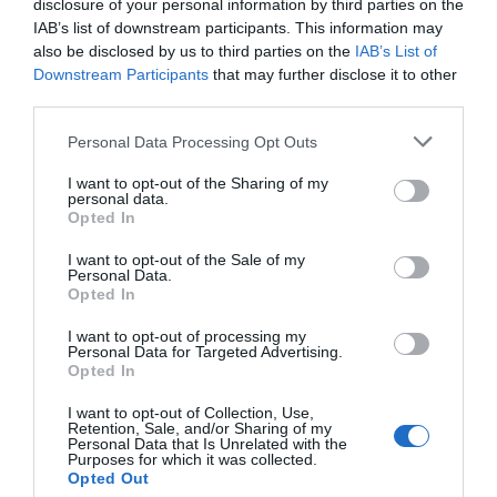
disclosure of your personal information by third parties on the
IAB’s list of downstream participants. This information may
Mitä mieltä olet videosta? Ansaitsiko opettaja potkun
also be disclosed by us to third parties on the
IAB’s List of
munille? Kommentoi alas!
Downstream Participants
that may further disclose it to other
third parties.
Personal Data Processing Opt Outs
Jaa artikkeli:
I want to opt-out of the Sharing of my
F
M
X
W
C
S
personal data.
Opted In
a
e
h
o
h
c
ss
at
p
ar
I want to opt-out of the Sale of my
Personal Data.
e
e
s
y
e
Opted In
b
n
A
Li
I want to opt-out of processing my
Personal Data for Targeted Advertising.
o
g
p
n
Opted In
o
er
p
k
I want to opt-out of Collection, Use,
Retention, Sale, and/or Sharing of my
k
Personal Data that Is Unrelated with the
Purposes for which it was collected.
Opted Out