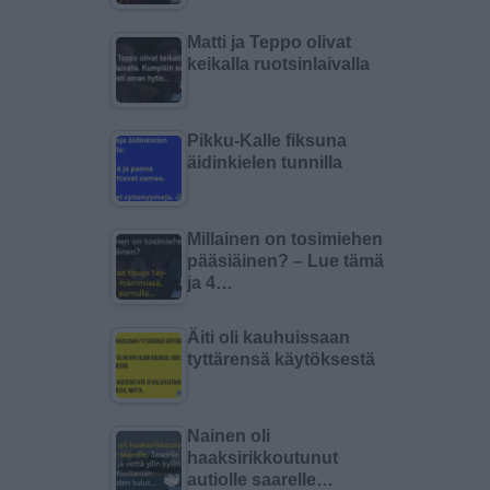
Matti ja Teppo olivat
keikalla ruotsinlaivalla
Pikku-Kalle fiksuna
äidinkielen tunnilla
Millainen on tosimiehen
pääsiäinen? – Lue tämä
ja 4…
Äiti oli kauhuissaan
tyttärensä käytöksestä
Nainen oli
haaksirikkoutunut
autiolle saarelle…