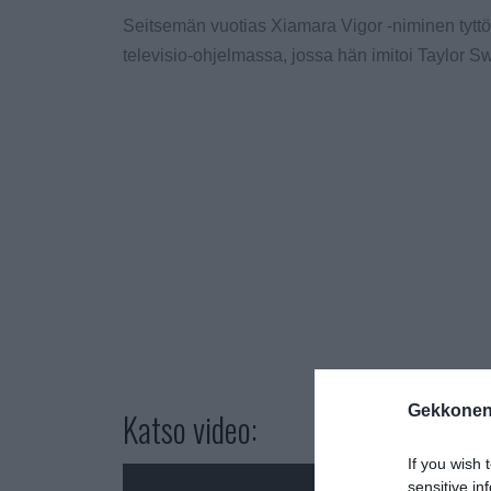
Seitsemän vuotias Xiamara Vigor -niminen tyttö 
televisio-ohjelmassa, jossa hän imitoi Taylor Swi
Gekkonen
Katso video:
If you wish 
sensitive in