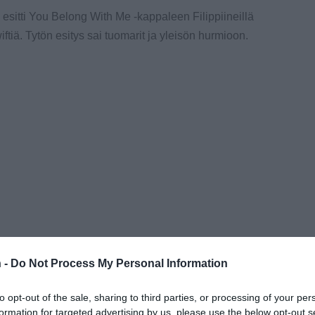
esitti You Belong With Me -kappaleen Filippiineillä
ftiä. Tytön esitys sai tuomarit ja yleisön hurmioon.
 -
Do Not Process My Personal Information
to opt-out of the sale, sharing to third parties, or processing of your per
formation for targeted advertising by us, please use the below opt-out s