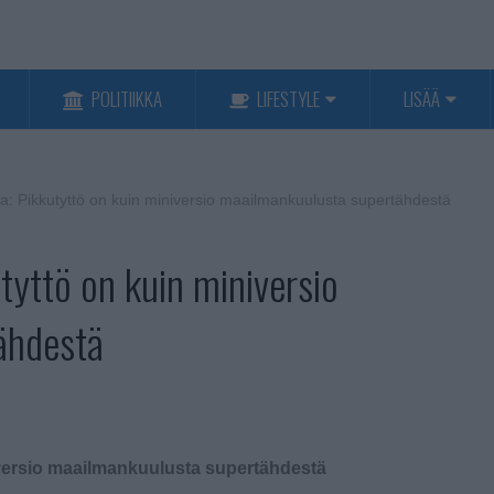
POLITIIKKA
LIFESTYLE
LISÄÄ
ka: Pikkutyttö on kuin miniversio maailmankuulusta supertähdestä
tyttö on kuin miniversio
ähdestä
iversio maailmankuulusta supertähdestä