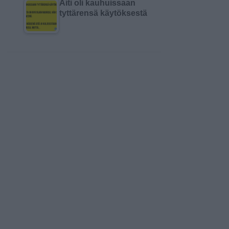
Äiti oli kauhuissaan
tyttärensä käytöksestä