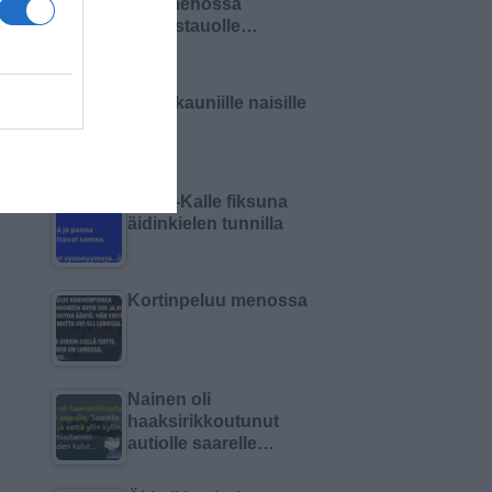
Olin menossa
lounastauolle…
Malja kauniille naisille
Pikku-Kalle fiksuna
äidinkielen tunnilla
Kortinpeluu menossa
Nainen oli
haaksirikkoutunut
autiolle saarelle…