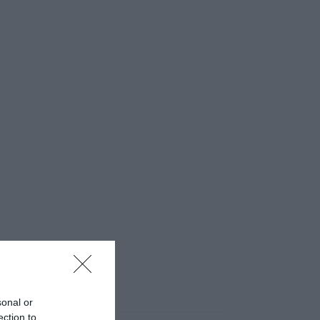
sonal or
ection to