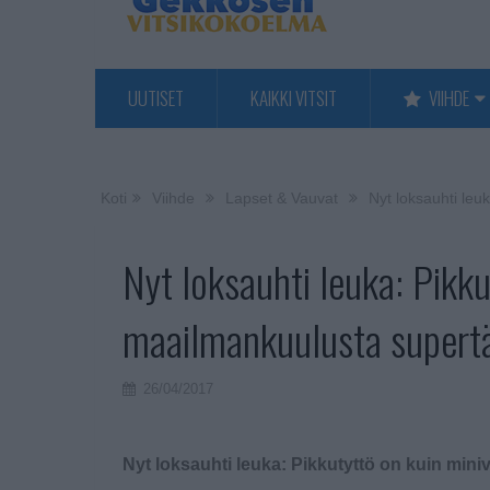
UUTISET
KAIKKI VITSIT
VIIHDE
Koti
Viihde
Lapset & Vauvat
Nyt loksauhti leu
Nyt loksauhti leuka: Pikku
maailmankuulusta supert
26/04/2017
Nyt loksauhti leuka: Pikkutyttö on kuin min