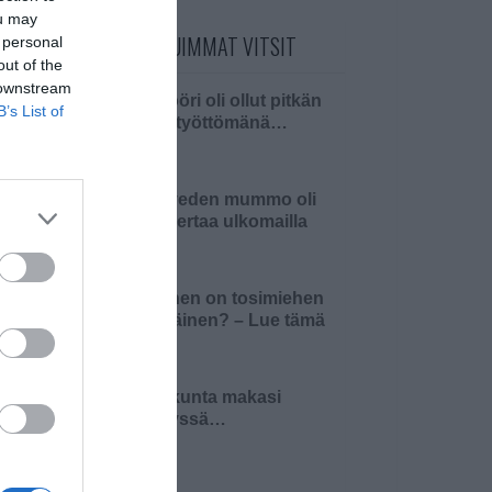
ou may
PÄIVÄN LUETUIMMAT VITSIT
 personal
out of the
 downstream
Insinööri oli ollut pitkän
B’s List of
aikaa työttömänä…
Pielaveden mummo oli
ensi kertaa ulkomailla
Millainen on tosimiehen
pääsiäinen? – Lue tämä
ja 4…
Pariskunta makasi
sängyssä…