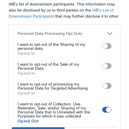
IAB’s list of downstream participants. This information may
also be disclosed by us to third parties on the
IAB’s List of
Downstream Participants
that may further disclose it to other
Aikamoista 💩💩💩 tämä 36 sekunnin pätkä oikeasti on,
third parties.
mutta jos sinua kiinnostaa katsoa se niin video löytyy alta:
Personal Data Processing Opt Outs
I want to opt-out of the Sharing of my
personal data.
Opted In
I want to opt-out of the Sale of my
Personal Data.
Opted In
I want to opt-out of processing my
Personal Data for Targeted Advertising.
Opted In
I want to opt-out of Collection, Use,
Retention, Sale, and/or Sharing of my
Personal Data that Is Unrelated with the
Purposes for which it was collected.
Opted Out