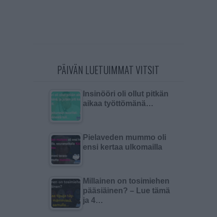
PÄIVÄN LUETUIMMAT VITSIT
Insinööri oli ollut pitkän
aikaa työttömänä…
Pielaveden mummo oli
ensi kertaa ulkomailla
Millainen on tosimiehen
pääsiäinen? – Lue tämä
ja 4…