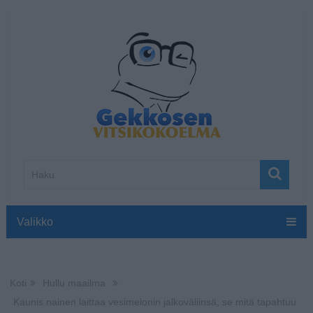
Valikko
Koti
Hullu maailma
Kaunis nainen laittaa vesimelonin jalkoväliinsä, se mitä tapahtuu