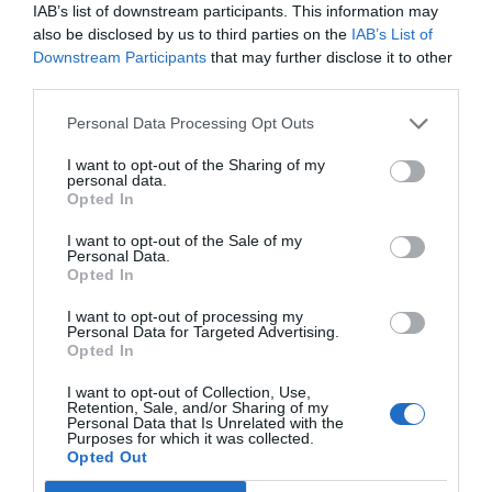
Jaa video myös ystävillesi Facebookissa, jos pidit
IAB’s list of downstream participants. This information may
also be disclosed by us to third parties on the
IAB’s List of
siitä! 🙂
Downstream Participants
that may further disclose it to other
third parties.
Jaa artikkeli:
Personal Data Processing Opt Outs
F
M
X
W
C
S
I want to opt-out of the Sharing of my
personal data.
a
e
h
o
h
Opted In
c
ss
at
p
ar
I want to opt-out of the Sale of my
Personal Data.
e
e
s
y
e
Opted In
b
n
A
Li
I want to opt-out of processing my
o
g
p
n
Personal Data for Targeted Advertising.
Opted In
o
er
p
k
I want to opt-out of Collection, Use,
k
Retention, Sale, and/or Sharing of my
Personal Data that Is Unrelated with the
Purposes for which it was collected.
Opted Out