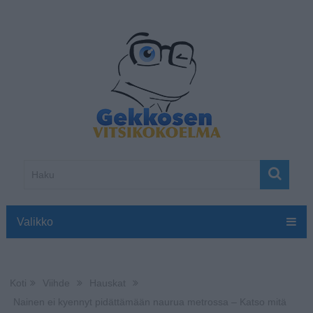
Valikko
Koti
Viihde
Hauskat
Nainen ei kyennyt pidättämään naurua metrossa – Katso mitä